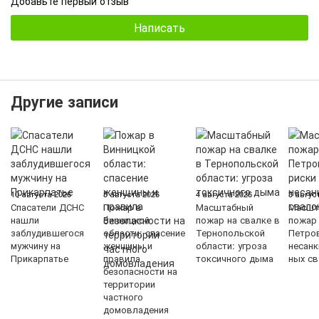
Добавьте первый отзыв
Написать
Другие записи
10 августа 2026
5 августа 2026
4 августа 2026
3 авгус
Спасатели ДСНС
Пожар в
Масштабный
Масшт
нашли
Винницкой
пожар на свалке в
пожар
заблудившегося
области: спасение
Тернопольской
Петров
мужчину на
женщины и
области: угроза
несан
Прикарпатье
правила
токсичного дыма
ных с
безопасности на
территории
частного
домовладения