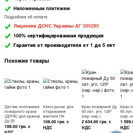
Наложенным платежем
Подробнее об оплате
Лицензия ДСНС Украины АГ 595285
100% сертифицированная продукция
Гарантия от производителя от 1 до 5 лет
Похожие товары
Датчик положения
Ключ-рычаг для
Кран пожарный Ду
Кран 
пожарного крана
открывания
50 лат. угл. 125º
50 лат.
(ДППК) для кранов
вентиля ПК
(нар.-нар.)
(нар.-н
Ду 25
108.00 грн. с
2 634.00 грн. с
1 599.
198.00 грн. с
НДС
НДС
НДС
НДС