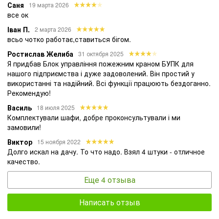
Саня
19 марта 2026
все ок
Іван П.
2 марта 2026
всьо чотко работає,ставиться бігом.
Ростислав Желиба
31 октября 2025
Я придбав Блок управління пожежним краном БУПК для
нашого підприємства і дуже задоволений. Він простий у
використанні та надійний. Всі функції працюють бездоганно.
Рекомендую!
Василь
18 июля 2025
Комплектували шафи, добре проконсультували і ми
замовили!
Виктор
15 ноября 2022
Долго искал на дачу. То что надо. Взял 4 штуки - отличное
качество.
Еще 4 отзыва
Написать отзыв