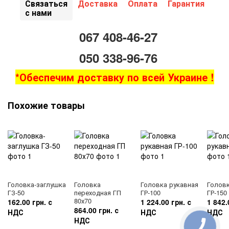
Связаться
Доставка
Оплата
Гарантия
с нами
067 408-46-27
050 338-96-76
*Обеспечим доставку по всей Украине !
Похожие товары
Головка-заглушка
Головка
Головка рукавная
Головк
ГЗ-50
переходная ГП
ГР-100
ГР-150
80х70
162.00 грн. с
1 224.00 грн. с
1 842.
864.00 грн. с
НДС
НДС
НДС
НДС
КНОПКА
ЗВ'ЯЗКУ