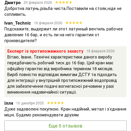
Дмитро
20 февраля 2026
Добротна латунь,різьба чиста.Поставили на стояк,ніде не
сопливить.
Ivan_Technic
16 февраля 2026
Подскажите, выдержит ли этот латунный вентиль рабочее
давление 16 бар, и есть ли на него гарантия от
производителя?
Експерт із протипожежного захисту
19 февраля 2026
Вітаю, Іване. Технічні характеристики даного виробу
передбачають робочий тиск до 16 бар. Цей кран має
офіційну гарантію від виробника терміном 18 місяців.
Виріб повністю відповідає вимогам ДСТУ та підходить
для інтеграції у внутрішній протипожежний водопровід
для забезпечення подачі вогнегасної речовини у разі
виникнення надзвичайної ситуації.
Ілля
10 декабря 2025
Дуже задоволені покупкою. Кран надійний, метал і з’єднання
міцні. Будемо рекомендувати друзям
Еще 5 отзывов