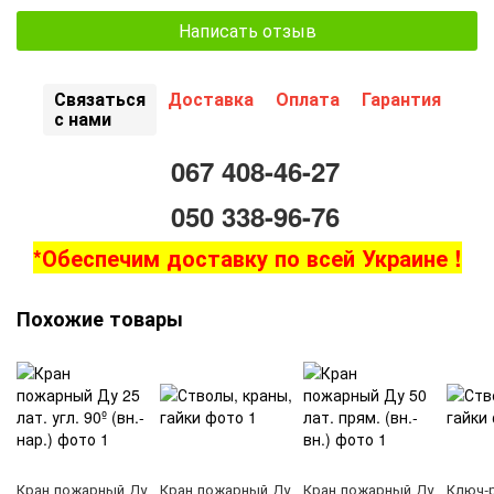
Написать отзыв
Связаться
Доставка
Оплата
Гарантия
с нами
067 408-46-27
050 338-96-76
*Обеспечим доставку по всей Украине !
Похожие товары
Кран пожарный Ду
Кран пожарный Ду
Кран пожарный Ду
Ключ-