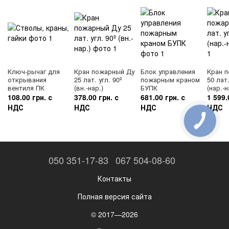
Ключ-рычаг для
Кран пожарный Ду
Блок управления
Кран 
открывания
25 лат. угл. 90º
пожарным краном
50 лат.
вентиля ПК
(вн.-нар.)
БУПК
(нар.-н
108.00 грн. с
378.00 грн. с
681.00 грн. с
1 599.
НДС
НДС
НДС
НДС
050 351-17-83
067 504-08-60
Контакты
Полная версия сайта
© 2017—2026