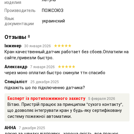
изделия
Производитель
ПОЖСОЮЗ
Язык
украинский
документации
Отзывы
8
Інженер
30 января 2026
Кран качественный,датчик работает без сбоев.Оплатили на
сайте,привезли быстро.
Александр
7 января 2026
через моно оплатил быстро скинули ттн спасибо
Спеціаліст
25 декабря 2025
підкажіть шо по підключенню датчика?
Експерт із протипожежного захисту
5 февраля 2026
Вітаю. Пристрій працює за принципом "сухого контакту",
що дозволяє інтегрувати кран у будь-яку сертифіковану
систему пожежної автоматики.
АННА
7 декабря 2025
дякую за швидку відправку , хороша якість, все працює