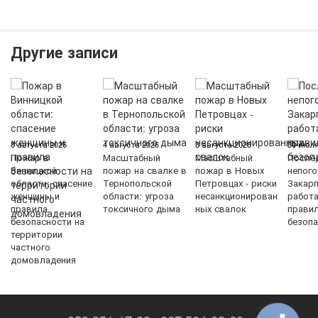
Другие записи
5 августа 2026
4 августа 2026
3 августа 2026
30 июля
Пожар в
Масштабный
Масштабный
После
Винницкой
пожар на свалке в
пожар в Новых
непого
области: спасение
Тернопольской
Петровцах - риски
Закарп
женщины и
области: угроза
несанкционирован
работ
правила
токсичного дыма
ных свалок
прави
безопасности на
безопа
территории
частного
домовладения