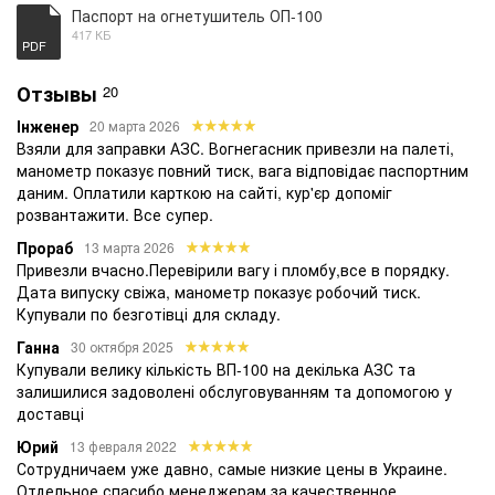
зданиях и сооружениях – корпус необходимо
Паспорт на огнетушитель ОП-100
защищать от ударов, вибрационного и теплового
417 КБ
PDF
излучения производственного оборудования и
системы отопления. Запрещается эксплуатация
Отзывы
20
изделий с вмятинами, царапинами, другими
повреждениями баллона, манометра, выпускающего
Інженер
20 марта 2026
механизма или шланга, поврежденной защитной
Взяли для заправки АЗС. Вогнегасник привезли на палеті,
манометр показує повний тиск, вага відповідає паспортним
пломбой или критически низким уровнем давления
даним. Оплатили карткою на сайті, кур'єр допоміг
вытесняющей газовой смеси.
розвантажити. Все супер.
Правила использования ОП-100
Прораб
13 марта 2026
При идентификации очага пожара пользователю
Привезли вчасно.Перевірили вагу і пломбу,все в порядку.
необходимо:
Дата випуску свіжа, манометр показує робочий тиск.
Купували по безготівці для складу.
• снять внешний чехол и подкатить изделие
Ганна
ближе к огню;
30 октября 2025
Купували велику кількість ВП-100 на декілька АЗС та
• снять защитную пломбу;
залишилися задоволені обслуговуванням та допомогою у
• направить шланг на огонь;
доставці
• нажать на рычаг запорно-пускового
Юрий
13 февраля 2022
механизма.
Сотрудничаем уже давно, самые низкие цены в Украине.
Отдельное спасибо менеджерам за качественное