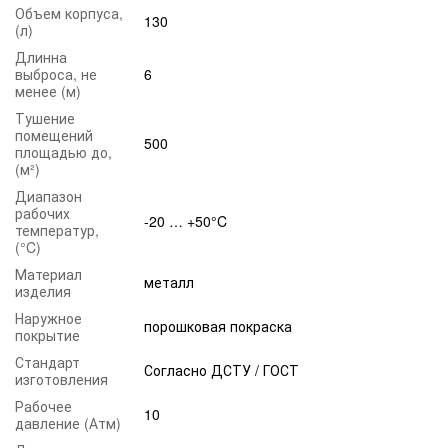
характеристиками:
Объем корпуса,
130
(л)
• огнетушащее вещество – смесь солей
Длинна
минеральных веществ общего назначения;
выброса, не
6
• брутто-вес полностью оснащенного изделия
менее (м)
– не более 160 кг;
Тушение
помещений
• полная масса тушащего состава – 100±2 кг;
500
площадью до,
(м²)
• продолжительность полного выпуска заряда –
от 30 до 60 сек;
Диапазон
рабочих
-20 … +50°C
• максимальная площадь тушения – до 500 м²;
температур,
(°C)
• размеры изделия – 1460×440 мм;
Материал
• дистанция выброса тушащего заряда – не
металл
изделия
менее 6 метров;
Наружное
порошковая покраска
• рабочее давление – 14 кгс/см²;
покрытие
• срок службы – 10 лет;
Стандарт
Согласно ДСТУ / ГОСТ
изготовления
• температурные условия эксплуатации – от
Рабочее
-20°C до +50°C.
10
давление (Атм)
Во время пожара порошковая смесь подается через