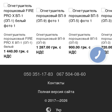
ассортимент продукции по конкурентным ценам с
гарантией качества, полным комплектом
разрешительной и сертификационной документации.
Доставка сформированного заказа осуществляется
курьерскими службами или собственным
автомобильным транспортом компании в любой
Огнетушитель
Огнетушитель
Огнетушитель
Огнет
населенный пункт Украины.
порошковый FIRE
порошковый ВП-9
порошковый ВП-5
порош
PRO X ВП-1 (ОП-1)
(ОП-9)
(ОП-5)
(ОП-3)
Расчет количества огнетушителей
белый
1 287.00 грн. с
900.00 грн. с
720.00
1 440.00 грн. с
НДС
НДС
НДС
НДС
С этим товаром часто спрашивают :
Знаки безопасности
,
стенды
,
журналы
,
указатели
050 351-17-83
067 504-08-60
Необходимость установки знаков пожарной
безопасности регламентируется правилами пожарной
Контакты
безопасности которые направлены на обеспечения
Полная версия сайта
однозначного понимания определенных требований,
касающихся безопасности, сохранения жизни и
© 2017—2026
здоровья людей, снижения материального ущерба,
без применения слов или с их минимальным
Укр