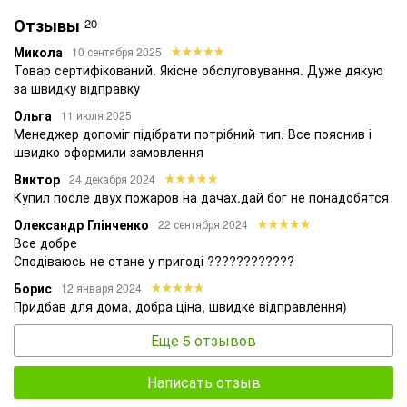
Правила эксплуатации огнетушителя ОП-9
Отзывы
20
(ВП-9)
Микола
10 сентября 2025
Из-за широкого диапазона рабочих температур хранить
Товар сертифікований. Якісне обслуговування. Дуже дякую
порошковый огнетушитель ОП-9 (ВП-9) можно как на
за швидку відправку
открытом пространстве, так и внутри помещений. В
Ольга
11 июля 2025
процессе хранения и эксплуатации необходимо принять
Менеджер допоміг підібрати потрібний тип. Все пояснив і
меры к защите корпуса огнетушителя от действия прямых
швидко оформили замовлення
солнечных лучей, погодных осадков, теплового излучения
от отопительных приборов и технологического
Виктор
24 декабря 2024
оборудования.
Купил после двух пожаров на дачах.дай бог не понадобятся
В центре пожарной безопасности Еросервис вы можете
Олександр Глінченко
22 сентября 2024
приобрести
углекислотные
и порошковые переносные и
Все добре
передвижные огнетушители различных марок и типов, а
Сподіваюсь не стане у пригоді ????????????
также другой противопожарный инвентарь и оборудование.
Борис
12 января 2024
Вся наша продукция имеет гарантию качества, полный
Придбав для дома, добра ціна, швидке відправлення)
комплект сертификационной документации и самые лучшие
цены на рынке. Доставка товара покупателям доступна как
Еще 5 отзывов
с помощью собственного автотранспорта компании
ПОЖЕЖНА БЕЗПЕКА УКРАЇНИ, так и курьерскими службами
Написать отзыв
Украины.