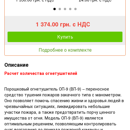
1 374.00 грн. с НДС
1 476.00 грн. с НДС
1 760.00 грн. с НДС
2 523.00 грн. с НДС
2 235.00 грн. с НДС
Купить
Купить
Купить
Купить
Купить
Подробнее о комплекте
Описание
Расчет количества огнетушителей
Порошковый огнетушитель ОП-9 (ВП-9) – переносное
средство тушения пожаров закачного типа с манометром.
Оно позволяет помочь спасению жизни и здоровья людей в
чрезвычайных ситуациях, ликвидировать небольшие
участки пожара, а также предотвратить порчу ценного
имущества от огня. Модель ОП-9 (ВП-9) является
оптимальным решением, позволяющим контролировать
очаг возгорания до приезда пожарной команды и