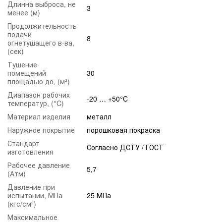
Длинна выброса, не
3
менее (м)
Продолжительность
подачи
8
огнетушащего в-ва,
(сек)
Тушение
помещений
30
площадью до, (м²)
Диапазон рабочих
-20 … +50°C
температур, (°C)
Материал изделия
металл
Наружное покрытие
порошковая покраска
Стандарт
Согласно ДСТУ / ГОСТ
изготовления
Рабочее давление
5,7
(Атм)
Давление при
испытании, МПа
25 МПа
(кгс/см²)
Максимальное