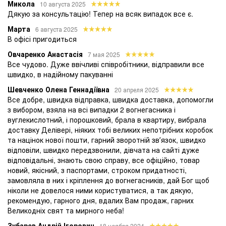
Микола
10 августа 2025
Дякую за консультацію! Тепер на всяк випадок все є.
Марта
6 августа 2025
В офісі пригодиться
Овчаренко Анастасія
7 мая 2025
Все чудово. Дуже ввічливі співробітники, відправили все
швидко, в надійному пакуванні
Шевченко Олена Геннадіївна
20 апреля 2025
Все добре, швидка відправка, швидка доставка, допомогли
з вибором, взяла на всі випадки 2 вогнегасника і
вуглекислотний, і порошковий, брала в квартиру, вибрала
доставку Делівері, ніяких тобі великих непотрібних коробок
та націнок нової пошти, гарний зворотній звʼязок, швидко
відповіли, швидко передзвонили, дівчата на сайті дуже
відповідальні, знають свою справу, все офіційно, товар
новий, якісний, з паспортами, строком придатності,
замовляла в них і кріплення до вогнегасників, дай Бог щоб
ніколи не довелося ними користуватися, а так дякую,
рекомендую, гарного дня, вдалих Вам продаж, гарних
Великодніх свят та мирного неба!
Зубарєв Андрій Ігорович
18 ноября 2024