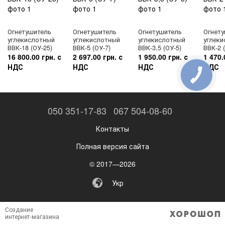
регламентируется правилами пожарной безопасности
которые направлены на обеспечения однозначного
понимания определенных требований, касающихся
Огнетушитель
Огнетушитель
Огнетушитель
Огнет
безопасности, сохранения жизни и здоровья людей,
углекислотный
углекислотный
углекислотный
углек
снижения материального ущерба, без применения слов или
ВВК-18 (ОУ-25)
ВВК-5 (ОУ-7)
ВВК-3,5 (ОУ-5)
ВВК-2 
с их минимальным количеством.
16 800.00 грн. с
2 697.00 грн. с
1 950.00 грн. с
1 470.
НДС
НДС
НДС
НДС
ПОЖЕЖНА БЕЗПЕКА УКРАЇНИ - НАМ ДОВЕРЯЮТ
050 351-17-83
067 504-08-60
ЖИЗНЬ!
Контакты
Полная версия сайта
© 2017—2026
Укр
Создание
интернет-магазина