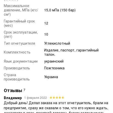
разрешено использовать только для пожаров классов В и Е.
Максимальное
Как использовать углекислотный
давление, МПа (кгс/
15,0 мПа (150 бар)
см²)
огнетушитель?
Гарантийный срок
12
Для тушения выявленного очага пожара с помощью
(мес)
углекислотного огнетушителя ОУ-40 (ВВК-28) следует:
Срок эксплуатации,
10
Подвезти огнетушитель на безопасное расстояние к
(лет)
пламени.
Тип огнетушителя
Углекислотный
Выдернуть предохранительную чеку.
Изделие, паспорт, гарантийный
Комплектность
талон.
Размотать шланг.
Язык документации
украинский
Направить раструб на огонь или очаг задымления.
Производитель
Пожтехника
Повернуть рычаг клапана на 180° для подачи струи
углекислотного газа на пламя.
Страна
Украина
производитель
В случае если тушение происходит на открытом
пространстве – огнетушитель должен быть расположен на
Отзывы
7
наветренной стороне от очага возгорания. Запрещается
направлять струю газа на людей, а после завершения
Владимир
1 февраля 2022
тушения помещение необходимо тщательно проветрить.
Добрый день! Делал заказа на этот огнетушитель, брали на
Так как, расширяясь, сжиженный диоксид углерода сильно
предприятие, сразу же сказали о том, что его нужно ждать,
понижает температуру, необходимо соблюдать крайнюю
доставили в срок, покупкой доволен, будем сотрудничать.