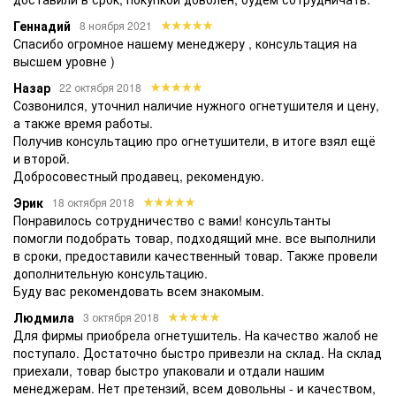
осторожность при касании раструба незащищенными
Геннадий
8 ноября 2021
руками. Во время тушения запрещается приближать
Спасибо огромное нашему менеджеру , консультация на
раструб ближе, чем на один метр к электроустановкам и
высшем уровне )
электроприборам под высоким напряжением.
Назар
Центр пожарной безопасности ПОЖЕЖНА БЕЗПЕКА УКРАЇНИ
22 октября 2018
Созвонился, уточнил наличие нужного огнетушителя и цену,
осуществляет продажу и техническое обслуживание
а также время работы.
углекислотных огнетушителей различных марок и типов. Вся
Получив консультацию про огнетушители, в итоге взял ещё
наша продукция имеет полный комплект
технической
и второй.
документации
на каждое изделие и гарантию продавца
Добросовестный продавец, рекомендую.
сроком в двенадцать месяцев. Доставка товаров
осуществляется собственным автотранспортом и с
Эрик
18 октября 2018
помощью почтовых служб и сервисов Украины.
Понравилось сотрудничество с вами! консультанты
Техническое обслуживание и перезарядка
помогли подобрать товар, подходящий мне. все выполнили
в сроки, предоставили качественный товар. Также провели
огнетушителя
дополнительную консультацию.
Нормативный срок эксплуатации углекислотного
Буду вас рекомендовать всем знакомым.
огнетушителя ОУ-40 (ВВК-28) составляет десять лет.
Людмила
3 октября 2018
Согласно правилам и нормам пожарной безопасности
Для фирмы приобрела огнетушитель. На качество жалоб не
каждый огнетушитель должен пройти технический осмотр
поступало. Достаточно быстро привезли на склад. На склад
один раз в год и плановую перезарядку один раз в пять лет.
приехали, товар быстро упаковали и отдали нашим
Центр пожарной безопасности ПОЖЕЖНА БЕЗПЕКА УКРАЇНИ
менеджерам. Нет претензий, всем довольны - и качеством,
осуществляет полный комплекс работ по срочной и