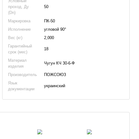
Условный
проход, Ду
50
(Dn)
Маркировка
ПК-50
Исполнение
угловой 90°
Вес (кг)
2,000
Гарантийный
18
срок (мес)
Материал
Чугун КЧ 30-6-Ф
изделия
Производитель
ПОЖСОЮЗ
Язык
украинский
документации