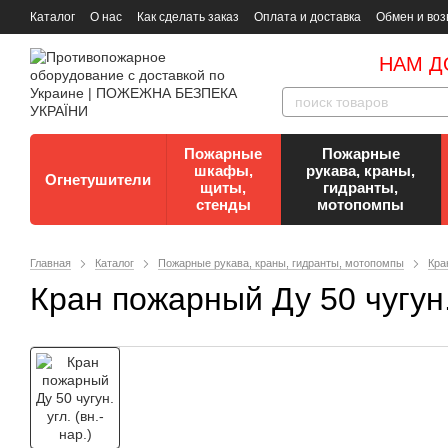
Каталог
О нас
Как сделать заказ
Оплата и доставка
Обмен и воз
Документы
Контакты
Документы по пожарной безопасности
НАМ Д
Пожарные
Пожарные
шкафы,
рукава, краны,
Огнетушители
щиты,
гидранты,
стенды
мотопомпы
Главная
Каталог
Пожарные рукава, краны, гидранты, мотопомпы
Кра
Кран пожарный Ду 50 чугун. 