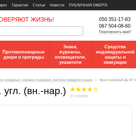
врат
Гарантия
Статьи
Новости
ПУБЛИЧНАЯ ОФЕРТА
ОВЕРЯЮТ ЖИЗНЬ!
050 351-17-83
067 504-08-60
Перезвонить вам?
Знаки,
Средства
Противопожарные
журналы,
индивидуальной
двери и преграды
оповещатели,
защиты и
указатели
эвакуации
ны пожарные, клапаны пожарные, вентили пожарного крана
Кран пожарный Ду 50 чуг
угл. (вн.-нар.)
17 отзывов