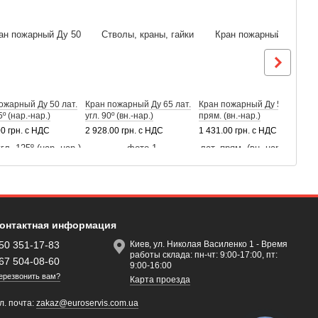
ожарный Ду 50 лат.
Кран пожарный Ду 65 лат.
Кран пожарный Ду 50 лат.
К
5º (нар.-нар.)
угл. 90º (вн.-нар.)
прям. (вн.-нар.)
о
00 грн. с НДС
2 928.00 грн. с НДС
1 431.00 грн. с НДС
1
онтактная информация
50 351-17-83
Киев, ул. Николая Василенко 1 - Время
работы склада: пн-чт: 9:00-17:00, пт:
67 504-08-60
9:00-16:00
ерезвонить вам?
Карта проезда
л. почта:
zakaz@euroservis.com.ua