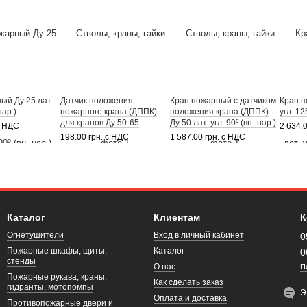
ый Ду 25 лат.
Датчик положения
Кран пожарный с датчиком
Кран п
нар.)
пожарного крана (ДППК)
положения крана (ДППК)
угл. 12
для кранов Ду 50-65
Ду 50 лат. угл. 90º (вн.-нар.)
с НДС
2 634.
198.00 грн. с НДС
1 587.00 грн. с НДС
Каталог
Клиентам
К
Огнетушители
Вход в личный кабинет
0
Пожарные шкафы, щиты,
Каталог
0
стенды
О нас
П
Пожарные рукава, краны,
Как сделать заказ
гидранты, мотопомпы
Э
Оплата и доставка
Противопожарные двери и