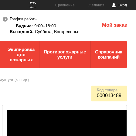
Рус
Сравнение
Желания
Вход
Укр
График работы:
Мой заказ
Будние:
9:00–18:00
0
Выходной:
Суббота,
Воскресенье.
Экипировка
Противопожарные
Справочник
для
услуги
компаний
пожарных
ун. угл. (вн.-нар.)
Код товара:
000013489