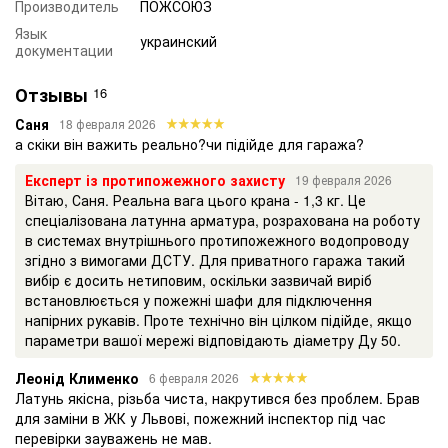
Производитель
ПОЖСОЮЗ
Язык
украинский
документации
Отзывы
16
Саня
18 февраля 2026
а скіки він важить реально?чи підійде для гаража?
Експерт із протипожежного захисту
19 февраля 2026
Вітаю, Саня. Реальна вага цього крана - 1,3 кг. Це
спеціалізована латунна арматура, розрахована на роботу
в системах внутрішнього протипожежного водопроводу
згідно з вимогами ДСТУ. Для приватного гаража такий
вибір є досить нетиповим, оскільки зазвичай виріб
встановлюється у пожежні шафи для підключення
напірних рукавів. Проте технічно він цілком підійде, якщо
параметри вашої мережі відповідають діаметру Ду 50.
Леонід Клименко
6 февраля 2026
Латунь якісна, різьба чиста, накрутився без проблем. Брав
для заміни в ЖК у Львові, пожежний інспектор під час
перевірки зауважень не мав.