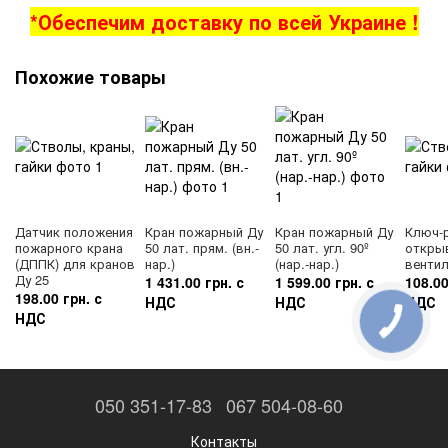
*Обеспечим доставку по всей Украине !
Похожие товары
Датчик положения
Кран пожарный Ду
Кран пожарный Ду
Ключ-
пожарного крана
50 лат. прям. (вн.-
50 лат. угл. 90º
откры
(ДППК) для кранов
нар.)
(нар.-нар.)
венти
Ду 25
1 431.00 грн. с
1 599.00 грн. с
108.00
198.00 грн. с
НДС
НДС
НДС
НДС
050 351-17-83
067 504-08-60
Контакты