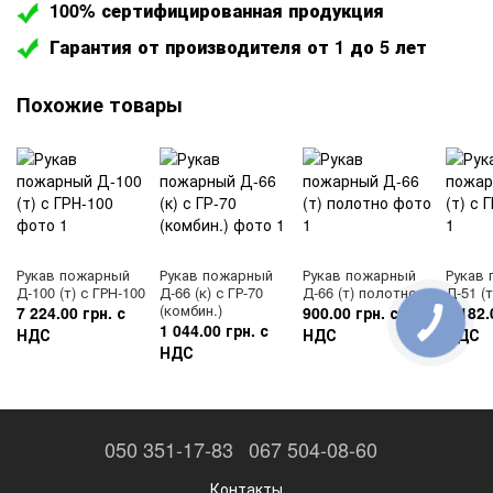
100% сертифицированная продукция
Гарантия от производителя от 1 до 5 лет
Похожие товары
Рукав пожарный
Рукав пожарный
Рукав пожарный
Рукав
Д-100 (т) с ГРН-100
Д-66 (к) с ГР-70
Д-66 (т) полотно
Д-51 (т
(комбин.)
7 224.00 грн. с
900.00 грн. с
1 182.
1 044.00 грн. с
НДС
НДС
НДС
НДС
050 351-17-83
067 504-08-60
Контакты