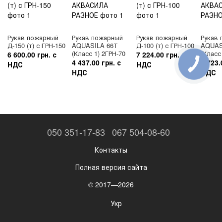
Рукав пожарный
Рукав пожарный
Рукав пожарный
Рукав
Д-150 (т) с ГРН-150
AQUASILA 66Т
Д-100 (т) с ГРН-100
AQUAS
(Класс 1) 2ГРН-70
(Класс
6 600.00 грн. с
7 224.00 грн. с
4 437.00 грн. с
3 723.
НДС
НДС
НДС
НДС
050 351-17-83
067 504-08-60
Контакты
Полная версия сайта
© 2017—2026
Укр