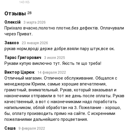
PDF
143 КБ
Отзывы
28
Олексій
3 марта 2026
Приїхало вчасно,полотно плотне,без дефектів. Оплачували
через Приват.
Завхоз
23 января 2026
рукав норм,вроді держе добре.взяли пару штук,все ок.
Тарас Григорович
3 июля 2025
Рукави купую виключно тут. Якість те що треба!
Виктор Царюк
14 февраля 2022
Отличный магазин. Отличное обслуживание. Общался с
менеджером Юрием, самые хорошие впечатления,
грамотный, внимательный. Рукав, который заказывал и
наконечники отправили в тот же день после оплаты. Рукав
качественный, а вот с наконечниками надо поработать
напильником, облой обработан на 3. Пожелание - хорошо,
бы, оплату производить прямо на сайте. С искренними
пожеланиями дальнейшего процветания.
Саша
9 февраля 2022