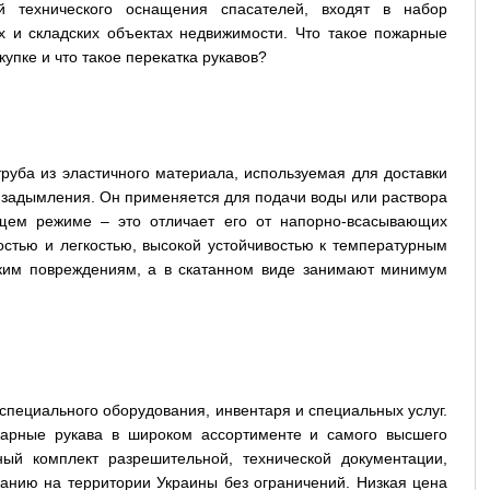
 технического оснащения спасателей, входят в набор
 и складских объектах недвижимости. Что такое пожарные
упке и что такое перекатка рукавов?
 труба из эластичного материала, используемая для доставки
и задымления. Он применяется для подачи воды или раствора
щем режиме – это отличает его от напорно-всасывающих
остью и легкостью, высокой устойчивостью к температурным
ским повреждениям, а в скатанном виде занимают минимум
ециального оборудования, инвентаря и специальных услуг.
жарные рукава в широком ассортименте и самого высшего
ный комплект разрешительной, технической документации,
ванию на территории Украины без ограничений. Низкая цена