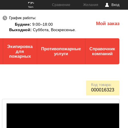
Рус
Сравнение
Желания
Вход
Укр
График работы:
Мой заказ
Будние:
9:00–18:00
0
Выходной:
Суббота,
Воскресенье.
Экипировка
Противопожарные
Справочник
для
услуги
компаний
пожарных
Код товара:
000016323