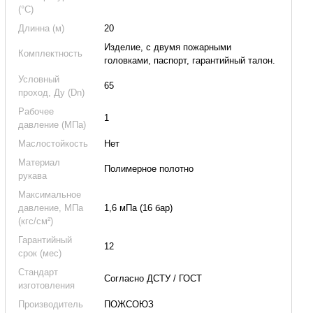
(°C)
Длинна (м)
20
Изделие, с двумя пожарными
Комплектность
головками, паспорт, гарантийный талон.
Условный
65
проход, Ду (Dn)
Рабочее
1
давление (МПа)
Маслостойкость
Нет
Материал
Полимерное полотно
рукава
Максимальное
давление, МПа
1,6 мПа (16 бар)
(кгс/см²)
Гарантийный
12
срок (мес)
Стандарт
Согласно ДСТУ / ГОСТ
изготовления
Производитель
ПОЖСОЮЗ