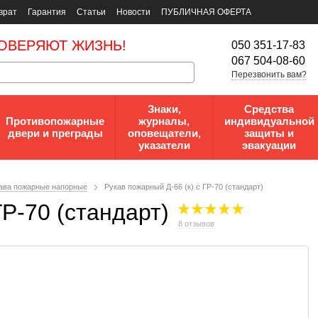
врат
Гарантия
Статьи
Новости
ПУБЛИЧНАЯ ОФЕРТА
ОВЕРЯЮТ ЖИЗНЬ!
050 351-17-83
067 504-08-60
Перезвонить вам?
Знаки,
Средства
Противопожарные
журналы,
индивидуальной
двери и преграды
оповещатели,
защиты и
указатели
эвакуации
ава пожарные напорные
Рукав пожарный Д-66 (к) с ГР-70 (стандарт)
ГР-70 (стандарт)
8 отзывов