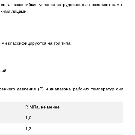
во, а также гибкие условия сотрудничества позволяют нам с
скими лицами.
ыми классифицируются на три типа:
ний.
треннего давления (Р) и диапазона рабочих температур они
Р, МПа, не менее
1,0
1,2