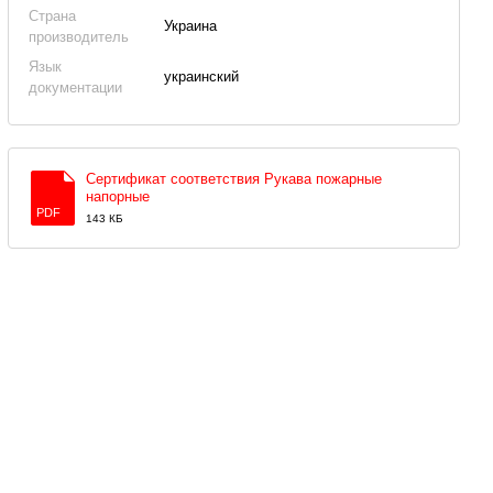
Страна
Украина
производитель
Язык
украинский
документации
Сертификат соответствия Рукава пожарные
напорные
PDF
143 КБ