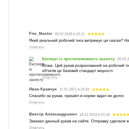
Fire_Master
05.02.2026 в 10:11
Який реальний робочий тиск витримує ця скатка? Н
Ответить
Експерт із протипожежного захисту
05.02.
Вітаю. Цей рукав розрахований на робочий ти
об'єктів це базовий стандарт міцності.
Ответить
Иван Кравчук
11.01.2021 в 19:18
Спасибо за рукав, пришёл в норме ждал не долго.
Ответить
Виктор Александрович
18.12.2019 в 15:18
Заказал данный рукав на сайте. Отправку сделали в
Ответить