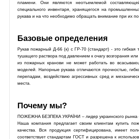
пламени. Они являются неотъемлемой составляющей
специального инвентаря, хранящегося на промышленных
рукава и на что необходимо обращать внимание при их пок
Базовые определения
Рукав пожарный Д-66 (к) с ГР-70 (стандарт) - это гибкая
тушащего раствора под давлением к очагу возгорания ил
из пожарных кранови не может работать во всасываю
моделей. Напорные рукава отличаются прочностью, гибк
перепадам, воздействию агрессивных сред и механиче
места.
Почему мы?
ПОЖЕЖНА БЕЗПЕКА УКРАЇНИ – лидер украинского рынка сп
Наша компания предлагает своим клиентам купить по
качества. Вся продукция сертифицирована, имеет пол
соответствует стандартам ГОСТ и разрешена к использо