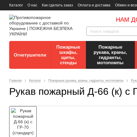
Каталог
О нас
Как сделать заказ
Оплата и доставка
Обмен и воз
Документы
Контакты
Документы по пожарной безопасности
НАМ Д
Пожарные
Пожарные
шкафы,
рукава, краны,
Огнетушители
щиты,
гидранты,
стенды
мотопомпы
Главная
Каталог
Пожарные рукава, краны, гидранты, мотопомпы
Рук
Рукав пожарный Д-66 (к) с 