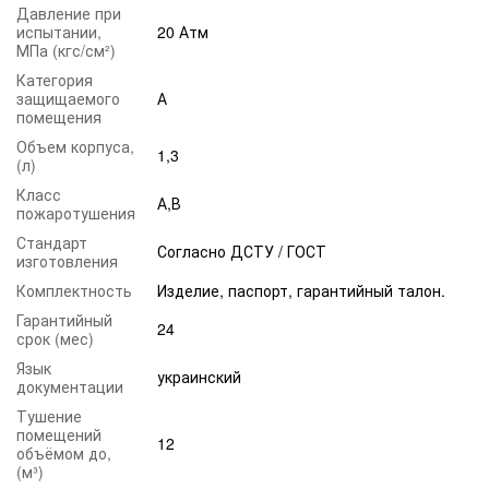
Давление при
испытании,
20 Атм
МПа (кгс/см²)
Категория
защищаемого
А
помещения
Объем корпуса,
1,3
(л)
Класс
А,В
пожаротушения
Стандарт
Согласно ДСТУ / ГОСТ
изготовления
Комплектность
Изделие, паспорт, гарантийный талон.
Гарантийный
24
срок (мес)
Язык
украинский
документации
Тушение
помещений
12
объёмом до,
(м³)