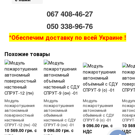
067 408-46-27
050 338-96-76
*Обеспечим доставку по всей Украине !
Похожие товары
Модуль
Модуль
Модуль
Модул
пожаротушения
пожаротушения
пожаротушения
пожар
автономный
автономный
автономный
автон
поверхностный
объёмный
объёмный с СДУ
повер
настенный
настенный с СДУ
СПРУТ-9 (о) -01
СПРУТ-
СПРУТ-12 (пн) -02
СПРУТ-9 (он) -01
9 096.00 грн. с
10 569
10 569.00 грн. с
9 096.00 грн. с
НДС
НДС