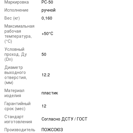
Маркировка
РС-50
Кроме того, существует риск получить удар
Исполнение
ручной
электрическим током, т.к. воды является хорошим
Вес (кг)
проводником;
0,160
Максимальная
во время пуска воды по пожарному рукаву, пожарный
рабочая
ствол должен занять устойчивое положение в руках
+50°С
температура,
пожаротушащего;
(°C)
к работе и обслуживанию пожарных стволов
Условный
допускаются люди, хорошо изучившие принцип его
проход, Ду
50
работы и устройство;
(Dn)
подача воды по пожарным рукавам осуществляется с
Диаметр
выходного
плавным повышением давления, чтобы избежать
12.2
отверстия,
травмирования пожаротушащего и выхода из строя
(мм)
пожарных рукавов;
Материал
пластик
при тушении электроустановок, пожарные стволы и
изделия
пожарный автомобиль должны быть заземлены;
Гарантийный
12
пожарный ствол не разрушается оставлять без
срок (мес)
присмотра.
Стандарт
Согласно ДСТУ / ГОСТ
изготовления
Производитель
ПОЖСОЮЗ
ПОЖЕЖНА БЕЗПЕКА УКРАЇНИ