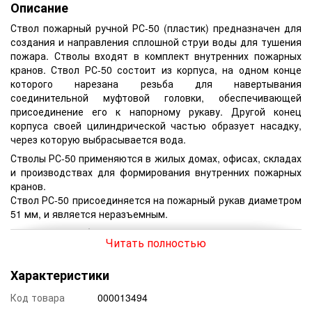
Описание
Ствол пожарный ручной РС-50 (пластик) предназначен для
создания и направления сплошной струи воды для тушения
пожара. Стволы входят в комплект внутренних пожарных
кранов. Ствол РС-50 состоит из корпуса, на одном конце
которого нарезана резьба для навертывания
соединительной муфтовой головки, обеспечивающей
присоединение его к напорному рукаву. Другой конец
корпуса своей цилиндрической частью образует насадку,
через которую выбрасывается вода.
Стволы РС-50 применяются в жилых домах, офисах, складах
и производствах для формирования внутренних пожарных
кранов.
Ствол РС-50 присоединяется на пожарный рукав диаметром
51 мм, и является неразъемным.
Возможна комбинированная компоновка - алюминиевая
Читать полностью
гайка плюс пластмассовый ствол.
Требования по безопасности:
Характеристики
не допускается применение пожарных стволов вблизи
Код товара
000013494
электролиний, т.к. это может приводить к коротким
замыканиям и возникновению новых источников пожара.