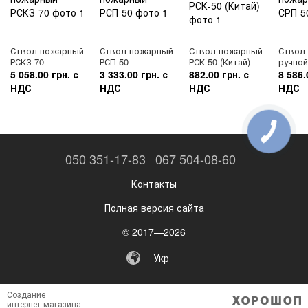
Ствол пожарный
Ствол пожарный
Ствол пожарный
Ствол
РСКЗ-70
РСП-50
РСК-50 (Китай)
ручной
5 058.00 грн. с
3 333.00 грн. с
882.00 грн. с
8 586.
НДС
НДС
НДС
НДС
050 351-17-83
067 504-08-60
Контакты
Полная версия сайта
© 2017—2026
Укр
Создание
интернет-магазина