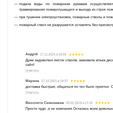
подача воды по пожарным рукавам осуществляе
травмирования пожаротушащего и выхода из строя пож
при тушении электроустановок, пожарные стволы и по
пожарный ствол не разрушается оставлять без присмот
Андрій
17.11.2025 в 18:03
Дуже задоволені якістю стволів, замовили кілька десят
сайті!
Ответить
Марина
27.10.2021 в 18:37
доставка быстрая, общаться по тел было приятно.
Ответить
Виоллета Симонавна
05.02.2019 в 17:24
Просто чудо ,а не компания.Осталась всем довольн