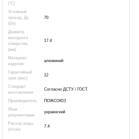
(°C)
Условный
проход, Ду
70
(Dn)
Диаметр
выходного
17.4
отверстия,
(мм)
Материал
алюминий
изделия
Гарантийный
12
срок (мес)
Стандарт
Согласно ДСТУ / ГОСТ
изготовления
Производитель
ПОЖСОЮЗ
Язык
украинский
документации
Расход воды,
7,4
(л/сек)