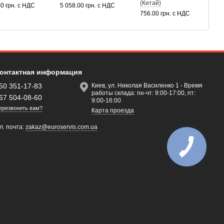
(Китай)
С
00 грн. с НДС
5 058.00 грн. с НДС
756.00 грн. с НДС
8
онтактная информация
50 351-17-83
Киев, ул. Николая Василенко 1 - Время
работы склада: пн-чт: 9:00-17:00, пт:
67 504-08-60
9:00-16:00
ерезвонить вам?
Карта проезда
л. почта:
zakaz@euroservis.com.ua