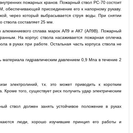
внутренних пожарных кранов. Пожарный ствол РС-70 состоит
ГМ, обеспечивающей присоединение его к напорному рукаву.
кой, через который выбрасывается струя воды. При снятии
о ствола составляет 25 мм.
из алюминиевого сплава марок АЛ9 и АК7 (АЛ9В). Пожарный
бранным. На корпус ствола насаживается пожарная оплечка
ола в руках при работе. Остальная часть корпуса ствола не
ь материала гидравлическим давлением 0,9 Мпа в течение 2
зи электролиний, т.к. это может приводить к коротким
. Кроме того, существует риск получить удар электрическим
ный ствол должен занять устойчивое положение в руках
скаются люди, хорошо изучившие принцип его работы и