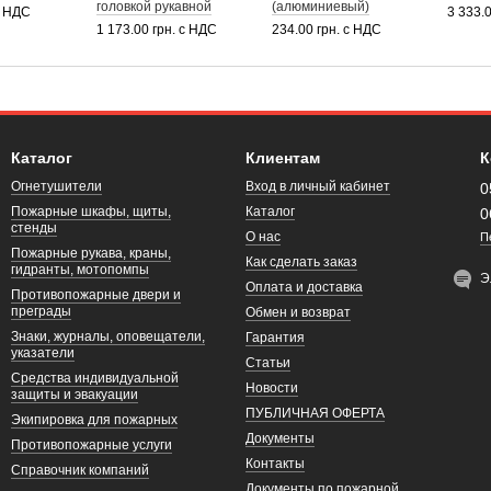
головкой рукавной
(алюминиевый)
с НДС
3 333.
1 173.00 грн. с НДС
234.00 грн. с НДС
Каталог
Клиентам
К
Огнетушители
Вход в личный кабинет
0
Пожарные шкафы, щиты,
Каталог
0
стенды
О нас
П
Пожарные рукава, краны,
Как сделать заказ
гидранты, мотопомпы
Э
Оплата и доставка
Противопожарные двери и
преграды
Обмен и возврат
Знаки, журналы, оповещатели,
Гарантия
указатели
Статьи
Средства индивидуальной
Новости
защиты и эвакуации
ПУБЛИЧНАЯ ОФЕРТА
Экипировка для пожарных
Документы
Противопожарные услуги
Контакты
Справочник компаний
Документы по пожарной