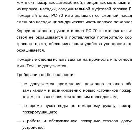
комплект пожарных автомобилей, прицепных мотопомп и 
из корпуса, насадки, соединительной муфтовой головки 
Пожарный ствол РС-70 изготавливают со сменной насад
сменного насадка цилиндрическая часть корпуса пожарног
Корпус пожарного ручного ствола РС-70 изготовляется 
ствол не окрашивается и поставляется потребителю со
красного цвета, обеспечивающая удобство удержания ств
окрашивается.
Пожарные стволы испытываются на прочность и плотност
мин. Течь не допускается.
Требования по безопасности:
не допускается применение пожарных стволов вбли
замыканиям и возникновению новых источников пожара
током, т.к. воды является хорошим проводником;
во время пуска воды по пожарному рукаву, пожар
пожаротушащего;
к работе и обслуживанию пожарных стволов допу
устройство;