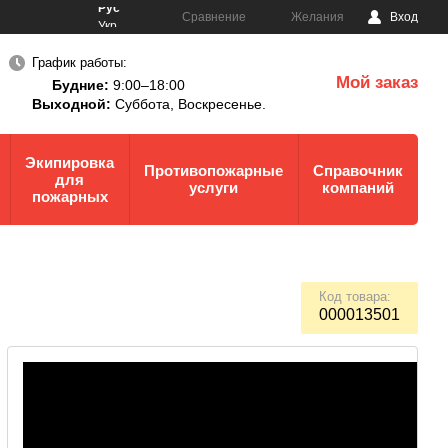
Рус
Сравнение
Желания
Вход
Укр
График работы:
Мой заказ
Будние:
9:00–18:00
0
Выходной:
Суббота,
Воскресенье.
Экипировка
Противопожарные
Справочник
для
услуги
компаний
пожарных
Код товара:
000013501