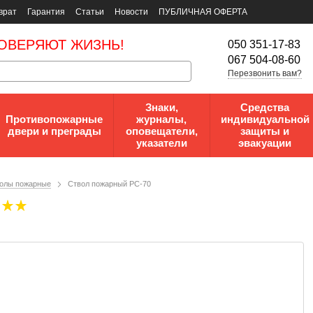
врат
Гарантия
Статьи
Новости
ПУБЛИЧНАЯ ОФЕРТА
ОВЕРЯЮТ ЖИЗНЬ!
050 351-17-83
067 504-08-60
Перезвонить вам?
Знаки,
Средства
Противопожарные
журналы,
индивидуальной
двери и преграды
оповещатели,
защиты и
указатели
эвакуации
олы пожарные
Ствол пожарный РС-70