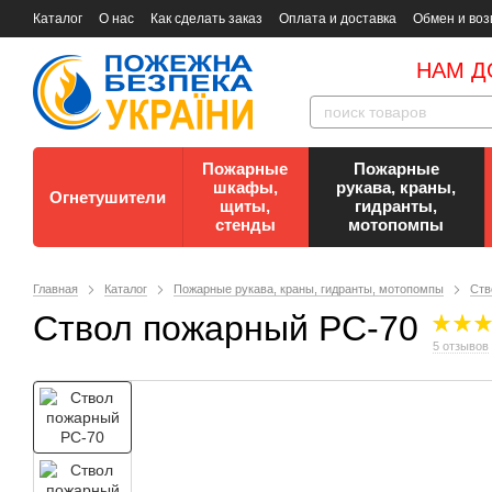
Каталог
О нас
Как сделать заказ
Оплата и доставка
Обмен и воз
Документы
Контакты
Документы по пожарной безопасности
НАМ Д
Пожарные
Пожарные
шкафы,
рукава, краны,
Огнетушители
щиты,
гидранты,
стенды
мотопомпы
Главная
Каталог
Пожарные рукава, краны, гидранты, мотопомпы
Ств
Ствол пожарный РС-70
5 отзывов