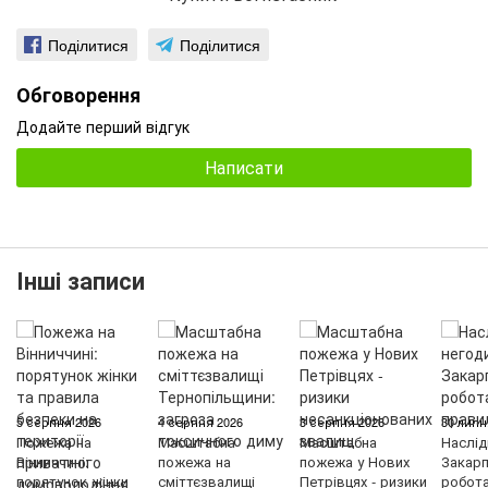
Поділитися
Поділитися
Обговорення
Додайте перший відгук
Написати
Інші записи
5 серпня 2026
4 серпня 2026
3 серпня 2026
30 липн
Пожежа на
Масштабна
Масштабна
Наслід
Вінниччині:
пожежа на
пожежа у Нових
Закарп
порятунок жінки
сміттєзвалищі
Петрівцях - ризики
робот