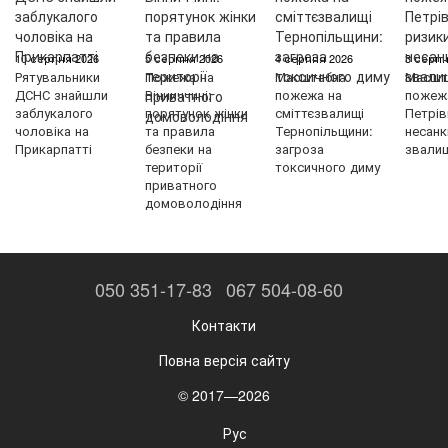
10 серпня 2026
5 серпня 2026
4 серпня 2026
3 серпн
Рятувальники
Пожежа на
Масштабна
Масшт
ДСНС знайшли
Вінниччині:
пожежа на
пожеж
заблукалого
порятунок жінки
сміттєзвалищі
Петрів
чоловіка на
та правила
Тернопільщини:
несанк
Прикарпатті
безпеки на
загроза
звали
території
токсичного диму
приватного
домоволодіння
050 351-17-83
067 504-08-60
Контакти
Повна версія сайту
© 2017—2026
Рус