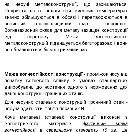
на несучі металоконструкції, що захищаються.
Покриття на їх основі при високих температурах
значно збільшуються в обсязі і перетворюються в
пористий теплоізоляційний шар -
пенококс
.
Вогнезахисний склад для металу захищає конструкції
від перегріву. Межа вогнестійкості
металоконструкцій підвищується багаторазово і вони
не обвалюються більш тривалий час.
Межа вогнестійкості конструкції
- проміжок часу від
початку вогневого впливу в умовах стандартних
випробувань до настання одного з нормованих для
даної конструкції граничних станів.
Для несучих сталевих конструкцій граничний стан -
несуча здатність, тобто показник
R
.
Хоча металеві (сталеві) конструкції виконані з
вогнетривкого матеріалів,
фактичний межа
вогнестійкості в середньому становить 15 хв
. Це