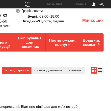
Рус
Порівняння
Бажання
Вхід
Укр
Графік роботи:
7-83
Будні:
09:00–18:00
Мій кошик
8-60
Вихідний:
Субота, Неділя.
0
и вам?
Екіпірування
Протипожежні
Довідник
ного
для
послуги
компаній
куації
пожежних
за популярністю
спочатку дешевше
за назвою
икористанні. Відмінно підійшов для моїх потреб.