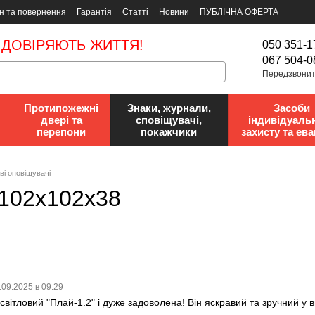
н та повернення
Гарантія
Статті
Новини
ПУБЛІЧНА ОФЕРТА
 ДОВІРЯЮТЬ ЖИТТЯ!
050 351-1
067 504-0
Передзвонит
Протипожежні
Знаки, журнали,
Засоби
двері та
сповіщувачі,
індивідуаль
перепони
покажчики
захисту та ева
ві оповіщувачі
, 102х102х38
.09.2025 в 09:29
світловий "Плай-1.2" і дуже задоволена! Він яскравий та зручний у в