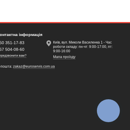
онтактна інформація
50 351-17-83
Київ, вул. Миколи Василенка 1 - Час
роботи складу: пн-чт: 9:00-17:00, пт:
67 504-08-60
9:00-16:00
ередзвонити вам?
Мапа проїзду
-пошта:
zakaz@euroservis.com.ua
КНОПКА
ЗВ'ЯЗКУ