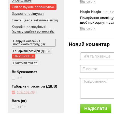
оповіщувачі
Відповісти
Світлозвукові оповіщувачі
Надія Надія
17.07.2
Звукові оповіщувачі
Придбання оповіщува
Светящаяся табличка вихід
щоб привернути уваг
Коробки розподільні
Відповісти
(коммутаційні) вогнестійкі
Напруга живлення
Новий коментар
постійного струму, (В):
Габаритні розміри (ДШВ):
102х102х38
Очистити фільтр
Вибухозахист
ні
0
Габаритні розміри (ДШВ)
102х102х38
0
Вага (кг)
0,12
0
Надіслати