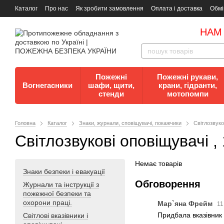
Каталог
Про нас
Як зробити замовлення
Оплата і доставка
Обмі
Документи
Контакти
Документи з пожежної безпеки
НАМ
Пожежні
Пожежні рукави,
Вогнегасники
шафи, щити,
крани, гідранти,
стенди
мотопомпи
Головна
Каталог
Знаки, журнали, сповіщувачі, покажчики
Світлозвуко
Світлозвукові оповіщувачі 
Немає товарів
Знаки безпеки і евакуації
Обговорення
Журнали та інструкції з
пожежної безпеки та
охорони праці.
Мар`яна Фрейм
11
Придбала вказівник 
Світлові вказівники і