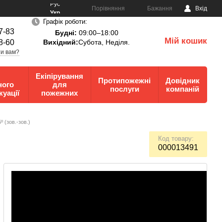
Рус
Порівняння
Бажання
Вхід
Укр
Графік роботи:
7-83
Будні:
09:00–18:00
Мій кошик
8-60
Вихідний:
Субота, Неділя.
0
и вам?
Екіпірування
Протипожежні
Довідник
ного
для
послуги
компаній
куації
пожежних
º (зов.-зов.)
Код товару:
000013491