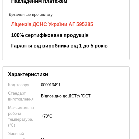
Накладеним платежем
Детальніше про оплату
Ліцензія ДСНС України АГ 595285
100% сертифікована продукція
Гарантія від виробника від 1 до 5 років
Характеристики
Код товару
000013491
Стандарт
Відповідно до ДСТУ/ГОСТ
виготовлення
Максимальна
робоча
+70°С
температура,
(°C)
Умовний