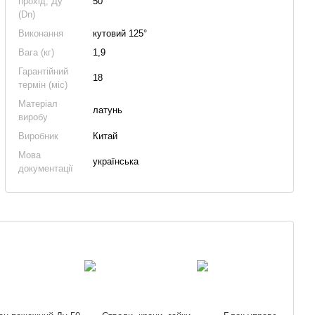
прохід, Ду
50
(Dn)
Виконання
кутовий 125°
Вага (кг)
1,9
Гарантійний
18
термін (міс)
Матеріал
латунь
виробу
Виробник
Китай
Мова
українська
документації