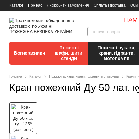
Каталог
Про нас
Як зробити замовлення
Оплата і доставка
Обмі
Документи
Контакти
Документи з пожежної безпеки
НАМ
Пожежні
Пожежні рукави,
Вогнегасники
шафи, щити,
крани, гідранти,
стенди
мотопомпи
Головна
Каталог
Пожежні рукави, крани, гідранти, мотопомпи
Крани п
Кран пожежний Ду 50 лат. кут