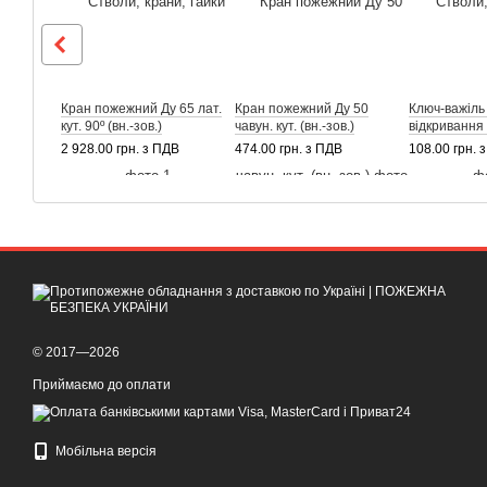
Кран пожежний Ду 65 лат.
Кран пожежний Ду 50
Ключ-важіль
кут. 90º (вн.-зов.)
чавун. кут. (вн.-зов.)
відкривання
2 928.00 грн. з ПДВ
474.00 грн. з ПДВ
108.00 грн. 
© 2017—2026
Приймаємо до оплати
Мобільна версія