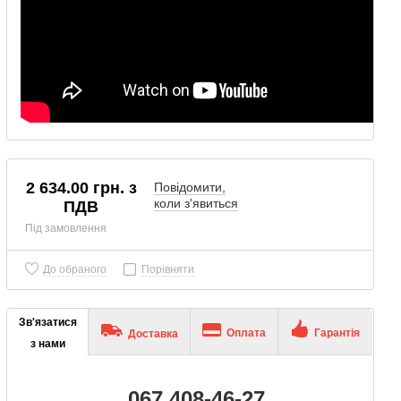
2 634.00 грн. з
Повідомити,
коли з'явиться
ПДВ
Під замовлення
До обраного
Порівняти
Зв'язатися
Оплата
Гарантія
Доставка
з нами
067 408-46-27