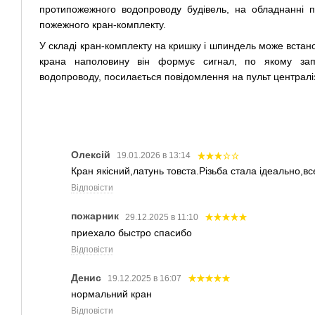
протипожежного водопроводу будівель, на обладнанні 
пожежного кран-комплекту.
У складі кран-комплекту на кришку і шпиндель може встан
крана наполовину він формує сигнал, по якому зап
водопроводу, посилається повідомлення на пульт централіз
Олексій
19.01.2026 в 13:14
Кран якісний,латунь товста.Різьба стала ідеально,вс
Відповісти
пожарник
29.12.2025 в 11:10
приехало быстро спасибо
Відповісти
Денис
19.12.2025 в 16:07
нормальний кран
Відповісти