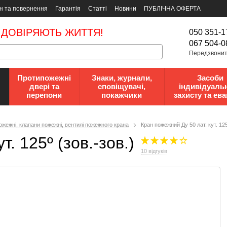
н та повернення
Гарантія
Статті
Новини
ПУБЛІЧНА ОФЕРТА
 ДОВІРЯЮТЬ ЖИТТЯ!
050 351-1
067 504-0
Передзвонит
Протипожежні
Знаки, журнали,
Засоби
двері та
сповіщувачі,
індивідуаль
перепони
покажчики
захисту та ева
ожежні, клапани пожежні, вентилі пожежного крана
Кран пожежний Ду 50 лат. кут. 125
. 125º (зов.-зов.)
10 відгуків