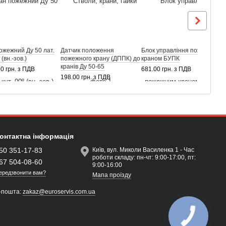
ожежний Ду 50 лат.
Датчик положення
Блок управління пожежним
К
 (вн.-зов.)
пожежного крану (ДППК) до
краном БУПК
п
кранів Ду 50-65
00 грн. з ПДВ
681.00 грн. з ПДВ
1
198.00 грн. з ПДВ
онтактна інформація
50 351-17-83
Київ, вул. Миколи Василенка 1 - Час
роботи складу: пн-чт: 9:00-17:00, пт:
67 504-08-60
9:00-16:00
ередзвонити вам?
Мапа проїзду
-пошта:
zakaz@euroservis.com.ua