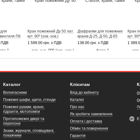
 для
Кран пожежний Ду 50 лат.
Діафрагми для пожежних
Кран п
 вентиля ПК
кут. 90º (зов.-зов.)
кранів Д-25, Д-50, Д-65
кут. 90º
з ПДВ
1 599.00 грн. з ПДВ
138.00 грн. з ПДВ
1 389.
Каталог
Клієнтам
К
Вогнегасники
Вхід до кабінету
0
Пожежні шафи, щити, стенди
Каталог
0
Пожежні рукави, крани,
Про нас
П
гідранти, мотопомпи
Як зробити замовлення
Протипожежні двері та
Е
Оплата і доставка
перепони
Обмін та повернення
Знаки, журнали, сповіщувачі,
покажчики
Гарантія