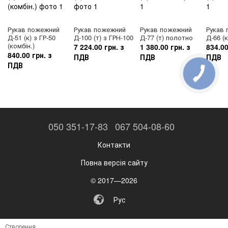
Рукав пожежний
Рукав пожежний
Рукав пожежний
Рукав
Д-51 (к) з ГР-50
Д-100 (т) з ГРН-100
Д-77 (т) полотно
Д-66 (
(комбін.)
7 224.00 грн. з
1 380.00 грн. з
834.00
840.00 грн. з
ПДВ
ПДВ
ПДВ
ПДВ
050 351-17-83
067 504-08-60
Контакти
Повна версія сайту
© 2017—2026
Рус
Створення