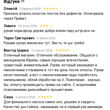
Відгуки
28
Олексій
3 березня 2026
Приїхало вчасно,полотно плотне,без дефектів. Оплачували
через Приват.
Завхоз
23 січня 2026
рукав норм,вроді держе добре.взяли пару штук,все ок.
Тарас Григорович
3 липня 2025
Рукави купую виключно тут. Якість те що треба!
Виктор Царюк
14 лютого 2022
Отличный магазин. Отличное обслуживание. Общался с
менеджером Юрием, самые хорошие впечатления,
грамотный, внимательный. Рукав, который заказывал и
наконечники отправили в тот же день после оплаты. Рукав
качественный, а вот с наконечниками надо поработать
напильником, облой обработан на 3. Пожелание - хорошо,
бы, оплату производить прямо на сайте. С искренними
пожеланиями дальнейшего процветания.
Саша
9 лютого 2022
Для фекального насоса самое оно, дешево и сердито.
Качество достойное, заказываю не в первый раз минимум