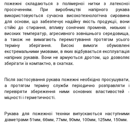
пожежні складаються з полімерної нитки з латексної
просоченням. При виробництві напірного рукава
використовуються сучасна високотехнологічна сировина
для основи, що забезпечує надійну якість продукції, вони
стійкі до стирання, впливу сонячних променів, низьких і
високих температур, агресивного зовнішнього середовища,
а також не вимагають перемотування протягом усього
терміну зберігання. Високі вимоги обумовлені
екстремальними умовами, в яких відбувається експлуатація
напірних рукавів. Вони не армуються дротом, що дозволяє
зберігати їх компактно, в скатках.
Після застосування рукава пожежні необхідно просушувати,
а протягом терміну служби періодично розправляти і
перевіряти збереження ними основних властивостей -
міцності і герметичності.
Рукава для пожежної техніки випускаються наступними
діаметрами 51мм, 66мм, 77мм, 90мм, 100мм, 125мм, 150мм.