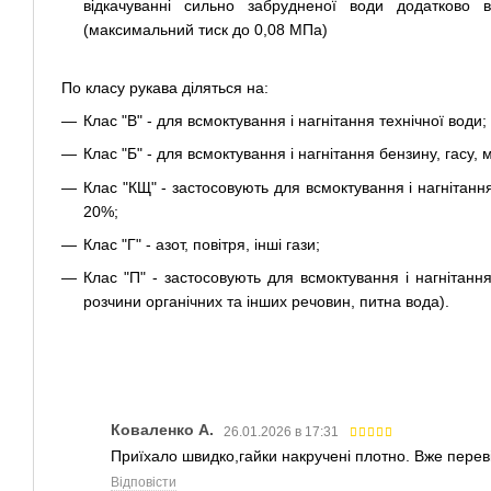
відкачуванні сильно забрудненої води додатково ви
(максимальний тиск до 0,08 МПа)
По класу рукава діляться на:
Клас "В" - для всмоктування і нагнітання технічної води;
Клас "Б" - для всмоктування і нагнітання бензину, гасу, 
Клас "КЩ" - застосовують для всмоктування і нагнітання
20%;
Клас "Г" - азот, повітря, інші гази;
Клас "П" - застосовують для всмоктування і нагнітання
розчини органічних та інших речовин, питна вода).
Коваленко А.
26.01.2026 в 17:31
Приїхало швидко,гайки накручені плотно. Вже переві
Відповісти