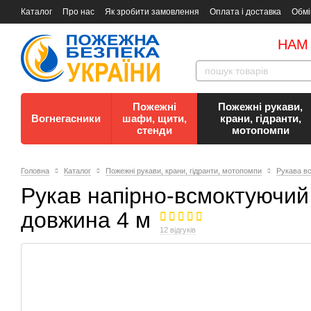
Каталог
Про нас
Як зробити замовлення
Оплата і доставка
Обмі
Документи
Контакти
Документи з пожежної безпеки
НАМ
Пожежні
Пожежні рукави,
Вогнегасники
шафи, щити,
крани, гідранти,
стенди
мотопомпи
Головна
Каталог
Пожежні рукави, крани, гідранти, мотопомпи
Рукава в
Рукав напірно-всмоктуючий 
довжина 4 м
12 відгуків