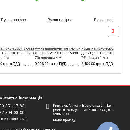
напірно-всмоктуючий
Рукав напірно-всмоктуючий
Рукав напірно-всмоктуючий
Х
В-1-75 ГОСТ 5398-76)
Д-150 (В-2-150 ГОСТ 5398-
Д-150 (В-1-150 ГОСТ 5398-
8
а 4 м
76) довжина 4 м
76) ціна за 1 м.п.
6
00 грн. з ПДВ
9 996.00 грн. з ПДВ
2 499.00 грн. з ПДВ
онтактна інформація
50 351-17-83
Київ, вул. Миколи Василенка 1 - Час
роботи складу: пн-чт: 9:00-17:00, пт:
67 504-08-60
9:00-16:00
ередзвонити вам?
Мапа проїзду
-пошта:
zakaz@euroservis.com.ua