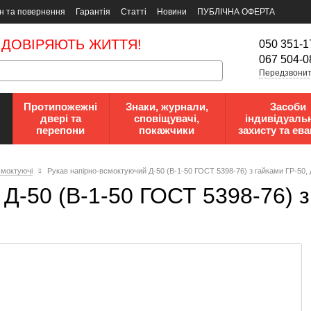
н та повернення
Гарантія
Статті
Новини
ПУБЛІЧНА ОФЕРТА
 ДОВІРЯЮТЬ ЖИТТЯ!
050 351-1
067 504-0
Передзвонит
Протипожежні
Знаки, журнали,
Засоби
двері та
сповіщувачі,
індивідуаль
перепони
покажчики
захисту та ева
смоктуючі
Рукав напірно-всмоктуючий Д-50 (В-1-50 ГОСТ 5398-76) з гайками ГР-50,
Д-50 (В-1-50 ГОСТ 5398-76) з