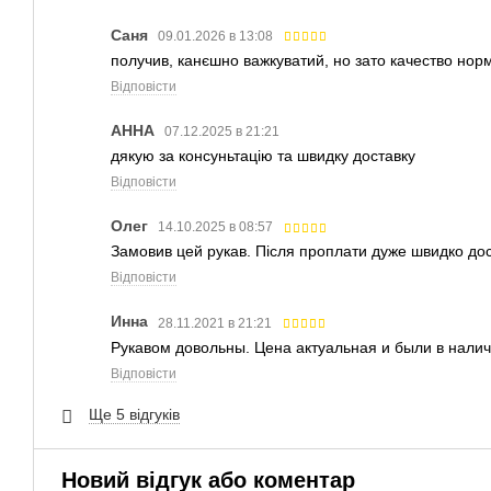
Саня
09.01.2026 в 13:08
получив, канєшно важкуватий, но зато качество норм.
Відповісти
АННА
07.12.2025 в 21:21
дякую за консуньтацію та швидку доставку
Відповісти
Олег
14.10.2025 в 08:57
Замовив цей рукав. Після проплати дуже швидко до
Відповісти
Инна
28.11.2021 в 21:21
Рукавом довольны. Цена актуальная и были в налич
Відповісти
Ще 5 відгуків
Новий відгук або коментар