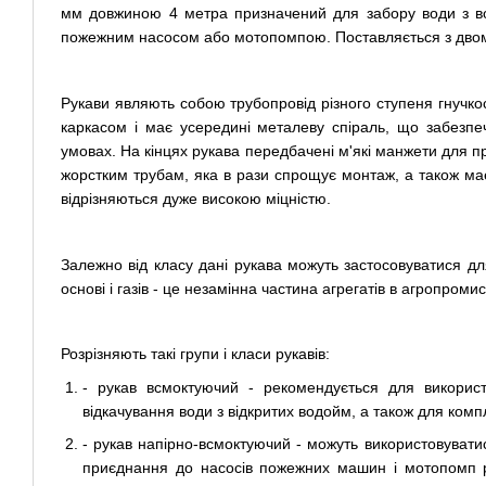
мм довжиною 4 метра призначений для забору води з вод
пожежним насосом або мотопомпою. Поставляється з дво
Рукави являють собою трубопровід різного ступеня гнучкос
каркасом і має усередині металеву спіраль, що забезпечу
умовах. На кінцях рукава передбачені м'які манжети для 
жорстким трубам, яка в рази спрощує монтаж, а також має
відрізняються дуже високою міцністю.
Залежно від класу дані рукава можуть застосовуватися дл
основі і газів - це незамінна частина агрегатів в агропром
Розрізняють такі групи і класи рукавів:
- рукав всмоктуючий - рекомендується для викорис
відкачування води з відкритих водойм, а також для ком
- рукав напірно-всмоктуючий - можуть використовуватися
приєднання до насосів пожежних машин і мотопомп 