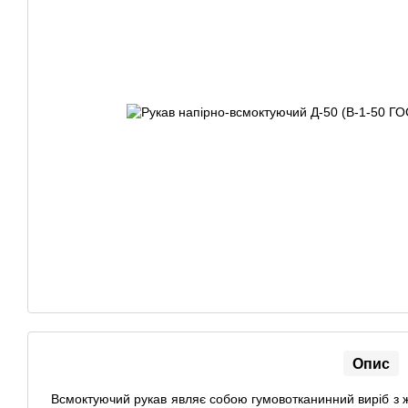
Опис
Всмоктуючий рукав являє собою гумовотканинний виріб з жо