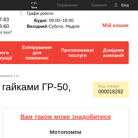
Рус
Порівняння
Бажання
Вхід
Укр
Графік роботи:
7-83
Будні:
09:00–18:00
Мій кошик
8-60
Вихідний:
Субота, Неділя.
0
и вам?
Екіпірування
Протипожежні
Довідник
ного
для
послуги
компаній
куації
пожежних
 довжина 4 м
 гайками ГР-50,
Код товару:
000018292
Вам також може знадобитися
Мотопомпи