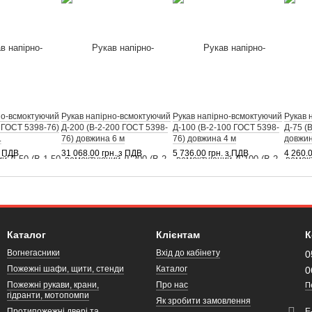
но-всмоктуючий
Рукав напірно-всмоктуючий
Рукав напірно-всмоктуючий
Рукав 
0 ГОСТ 5398-76)
Д-200 (В-2-200 ГОСТ 5398-
Д-100 (В-2-100 ГОСТ 5398-
Д-75 (
.
76) довжина 6 м
76) довжина 4 м
довжин
з ПДВ
31 068.00 грн. з ПДВ
5 736.00 грн. з ПДВ
4 260.
Каталог
Клієнтам
К
Вогнегасники
Вхід до кабінету
0
Пожежні шафи, щити, стенди
Каталог
0
Пожежні рукави, крани,
Про нас
П
гідранти, мотопомпи
Як зробити замовлення
Протипожежні двері та
Е