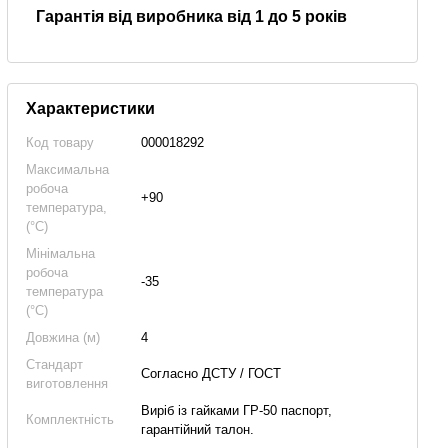
Гарантія від виробника від 1 до 5 років
Характеристики
Код товару
000018292
Максимальна
робоча
+90
температура,
(°C)
Мінімальна
робоча
-35
температура
(°C)
Довжина (м)
4
Стандарт
Согласно ДСТУ / ГОСТ
виготовлення
Виріб із гайками ГР-50 паспорт,
Комплектність
гарантійний талон.