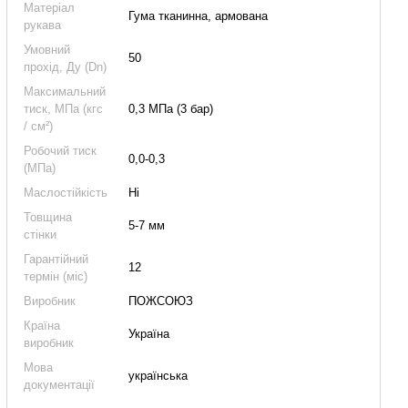
Матеріал
Гума тканинна, армована
рукава
Умовний
50
прохід, Ду (Dn)
Максимальний
тиск, МПа (кгс
0,3 МПа (3 бар)
/ см²)
Робочий тиск
0,0-0,3
(МПа)
Маслостійкість
Ні
Товщина
5-7 мм
стінки
Гарантійний
12
термін (міс)
Виробник
ПОЖСОЮЗ
Країна
Україна
виробник
Мова
українська
документації