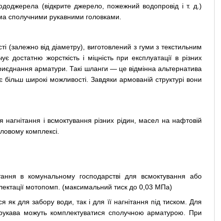
оджерела (відкрите джерело, пожежний водопровід і т. д.)
ма сполучними рукавними головками.
ті (залежно від діаметру), виготовлений з гуми з текстильним
є достатню жорсткість і міцність при експлуатації в різних
приєднання арматури. Такі шланги — це відмінна альтернатива
 більш широкі можливості. Завдяки армованій структурі вони
я нагнітання і всмоктування різних рідин, масел на нафтовій
исловому комплексі.
тання в комунальному господарстві для всмоктування або
плектації мотопомп. (максимальний тиск до 0,03 МПа)
 як для забору води, так і для її нагнітання під тиском. Для
рукава можуть комплектуватися сполучною арматурою. При