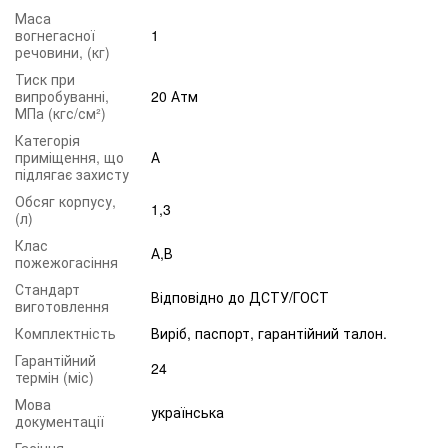
Маса
вогнегасної
1
речовини, (кг)
Тиск при
випробуванні,
20 Атм
МПа (кгс/см²)
Категорія
приміщення, що
А
підлягає захисту
Обсяг корпусу,
1,3
(л)
Клас
А,В
пожежогасіння
Стандарт
Відповідно до ДСТУ/ГОСТ
виготовлення
Комплектність
Виріб, паспорт, гарантійний талон.
Гарантійний
24
термін (міс)
Мова
українська
документації
Гасіння