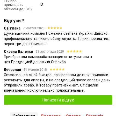
приміщень
12
об'ємом до, (м³)
Відгуки
3
Світлана
7 жовтня 2025
Дуже вдячний компанії Пожежна безпека України. Швидко,
професіонально та якісно обслуговують. Тільки проплатив,
через три дні отримав!!!
Оксана Валенко
23 листопада 2020
Приобретали самосрабатыващие огнетушители в
цех.Продукцией довольна.Спасибо
Вячеслав
31 жовтня 2018
Связались со мной быстро, согласовали детали, прислали
реквизиты для оплаты, и на следующий после оплаты день
отправили товар. К товару претензий нет. От сделки
впечатления исключительно положительные.
Написати відгук
Зв'язатися
Доставка
Оплата
Гарантія