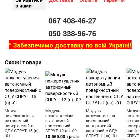
з нами
067 408-46-27
050 338-96-76
* Забезпечимо доставку по всій Україні!
Схожі товари
Модуль
Модуль
Модуль
Модул
пожежогасіння
пожежогасіння
пожежогасіння
пожежо
автономний
автономний
автономний
автон
поверхневий с
поверхневий
поверхневий
повер
СДУ СПРУТ-15 (п)
СПРУТ-12 (п) -02
настінний с СДУ
настін
-01
СПРУТ-1 (пн) -01
СПРУТ-
10 569.00 грн. з