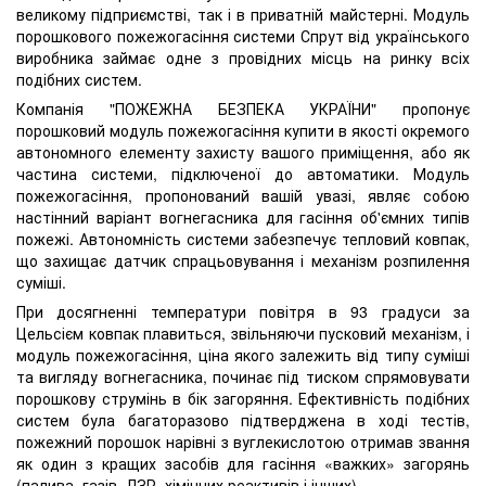
великому підприємстві, так і в приватній майстерні. Модуль
порошкового пожежогасіння системи Спрут від українського
виробника займає одне з провідних місць на ринку всіх
подібних систем.
Компанія "ПОЖЕЖНА БЕЗПЕКА УКРАЇНИ" пропонує
порошковий модуль пожежогасіння купити в якості окремого
автономного елементу захисту вашого приміщення, або як
частина системи, підключеної до автоматики. Модуль
пожежогасіння, пропонований вашій увазі, являє собою
настінний варіант вогнегасника для гасіння об'ємних типів
пожежі. Автономність системи забезпечує тепловий ковпак,
що захищає датчик спрацьовування і механізм розпилення
суміші.
При досягненні температури повітря в 93 градуси за
Цельсієм ковпак плавиться, звільняючи пусковий механізм, і
модуль пожежогасіння, ціна якого залежить від типу суміші
та вигляду вогнегасника, починає під тиском спрямовувати
порошкову струмінь в бік загоряння. Ефективність подібних
систем була багаторазово підтверджена в ході тестів,
пожежний порошок нарівні з вуглекислотою отримав звання
як один з кращих засобів для гасіння «важких» загорянь
(палива, газів, ЛЗР, хімічних реактивів і інших).