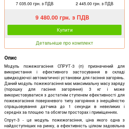
7 035.00 грн. з ПДВ
2 445.00 грн. з ПДВ
9 480.00 грн. з ПДВ
Купити
Детальніше про комплект
Опис
Модуль пожежогасіння СПРУТ-3 (п) призначений для
використання і ефективного застосування в складі
швидкодіючої автоматичної установки для гасіння загорянь.
Даний модуль пожежогасіння має максимальну масу заряду
(порошку для гасіння загоряння) 3 кг і може
використовуватися з достатнім ступенем ефективності для
пожежогасіння поверхневого типу загоряння з інерційністю
спрацьовування датчика до 1 секунди в невеликих і
середніх за площею та обсягом просторах і приміщеннях.
Спрут-3 - це модуль пожежогасіння, ціна якого одна з
найдоступніших на ринку, а ефективність цілком задовільна