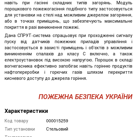
навіть при гасінні складних типів загорянь. Модуль
порошкового пожежогасіння подібного типу застосовується
для установки на стелі над можливим джерелом загоряння,
або в точках приміщень, що забезпечують максимальне
покриття в разі виникнення пожежі.
Дана СПРУТ-система спрацьовує при проходженні сигналу
пуску від датчиків пожежних приладів управління і
застосовується в захисті приміщень і об'єктів з можливим
виникненням спалахів до класу С включно, а також
електроустановок під високою напругою. Порошок в складі
вогнегасника ефективно запобігає навіть горінню продуктів
нафтопереробки і горючих газів шляхом перекриття
кисневого доступу до джерела горіння.
ПОЖЕЖНА БЕЗПЕКА УКРАЇНИ
Характеристики
Код товару
000015259
Тип установки
Стельовий
Температура