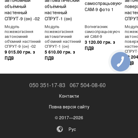
Модуль
Модуль
Вогнегасник
Модул
пожежогасіння
пожежогасіння
самоспрацьовуюч
пожежо
автономний
автоматичний
ий САМ-9
автон
об'ємний настінний
об’ємний настінний
повер
3 120.00 грн. з
СПРУТ-9 (он) -02
СПРУТ-1 (он)
настін
ПДВ
СПРУТ-
9 015.00 грн. з
5 610.00 грн. з
12 204
ПДВ
ПДВ
ПДВ
КНОПКА
ЗВ'ЯЗКУ
050 351-17-83
067 504-08-60
Контакти
Повна версія сайту
© 2017—2026
Рус