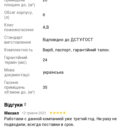
площею до, (м²)
Обсяг корпусу,
6
(л)
Клас
А,В
пожежогасіння
Стандарт
Відповідно до ДСТУ/ГОСТ
виготовлення
Комплектність
Виріб, паспорт, гарантійний талон.
Гарантійний
24
термін (міс)
Мова
українська
документації
Гасіння
приміщень
35
об'ємом до, (м³)
Відгуки
2
Михаил
12 травня 2021
Работаем с данной компанией уже третий год. Ни разу не
подводили, всегда поставки в срок.