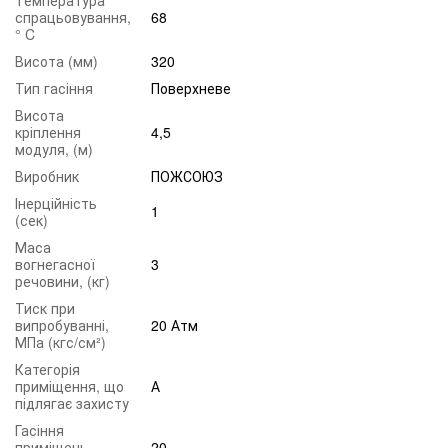
спрацьовування,
68
° C
Висота (мм)
320
Тип гасіння
Поверхневе
Висота
кріплення
4,5
модуля, (м)
Виробник
ПОЖСОЮЗ
Інерційність
1
(сек)
Маса
вогнегасної
3
речовини, (кг)
Тиск при
випробуванні,
20 Атм
МПа (кгс/см²)
Категорія
приміщення, що
А
підлягає захисту
Гасіння
приміщень
20