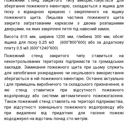
зберігання пожежного інвентарю, складається з ящика для
піску з відкидною кришкою і закріпленого на ящику
пожежного щита. Лицьова частина пожежного щита
закрита заґратованим каркасом з двома розпашними
дверцями, на яких закріплені петлі під навісний замок.
Висота 615 мм, ширина 1230 мм, глибина 300 мм, обсяг
ящика для піску 0,25 м3 (600*800*600) або за додаткову
плату 0,5 м3 (600*1240*600)
Пожежний стенд закритого типу ставиться на
неконтрольованих територіях підприємств та громадських
закладів. Замикання пожежного щита при цьому служить
для запобігання розкраданню чи нецільового використання
зберігається в ній пожежного інвентарю. Останнє актуально
і для приміщень виробничого та складського призначення, в
які стенд ставитися при відсутності пожежного
водопроводу або системи автоматичного пожежогасіння.
Також пожежний стенд ставлять на території підприємства,
при відсутності зовнішнього пожежного водопроводу або
при видаленні від придатних для гасіння пожежі
вододжерел на відстань понад сто метрів.