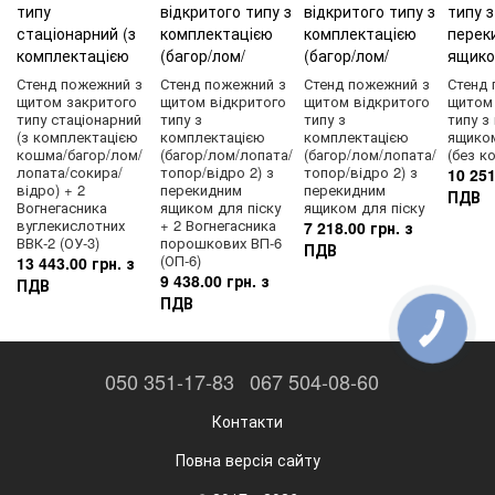
Стенд пожежний з
Стенд пожежний з
Стенд пожежний з
Стенд 
щитом закритого
щитом відкритого
щитом відкритого
щитом
типу стаціонарний
типу з
типу з
типу з
(з комплектацією
комплектацією
комплектацією
ящиком
кошма/багор/лом/
(багор/лом/лопата/
(багор/лом/лопата/
(без к
лопата/сокира/
топор/відро 2) з
топор/відро 2) з
10 251
відро) + 2
перекидним
перекидним
ПДВ
Вогнегасника
ящиком для піску
ящиком для піску
вуглекислотних
+ 2 Вогнегасника
7 218.00 грн. з
ВВК-2 (ОУ-3)
порошкових ВП-6
ПДВ
(ОП-6)
13 443.00 грн. з
9 438.00 грн. з
ПДВ
ПДВ
КНОПКА
ЗВ'ЯЗКУ
050 351-17-83
067 504-08-60
Контакти
Повна версія сайту