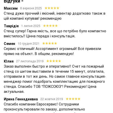
Відгуки
8
Максим
8 вересня 2025
Стенд дуже прочний і якісний, інвентар додатково також в
цій компанії купував! рекомендую
Таврідія
1 липня 2025
Стенд супер! Гарна якість, все що потрібно було компактно
вмістилось!! Цінна порада і консультація.
Семен
10 грудня 2021
Сервис отличный! Ассортимент огромный! Всё привезли
прямо на объект. В общем, рекомендую!
Юлия
27 листопада 2019
Заказ выполнен быстро и оперативно!! Счет на пожарный
стенд со шитом выставили в течении 15 минут, оплатила,
отправили в тот же день. Но самое главное консультация-
менеджер помог подобрать комплектацию для пожарного
стенда. Спасибо ТОВ "ПОЖСОЮЗ"! Рекомендую! Цена
актуальная.
Ирина Геннадиевна
22 жовтня 2019
Спасибо компании Евросервис! Сотрудники
проконсультировали по заказу, дополнительно