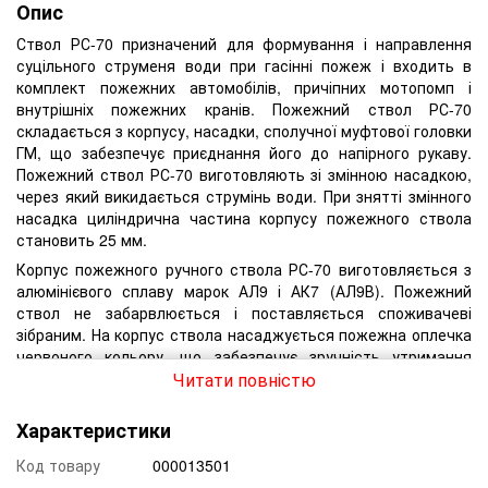
Опис
Ствол РС-70 призначений для формування і направлення
суцільного струменя води при гасінні пожеж і входить в
комплект пожежних автомобілів, причіпних мотопомп і
внутрішніх пожежних кранів. Пожежний ствол РС-70
складається з корпусу, насадки, сполучної муфтової головки
ГМ, що забезпечує приєднання його до напірного рукаву.
Пожежний ствол РС-70 виготовляють зі змінною насадкою,
через який викидається струмінь води. При знятті змінного
насадка циліндрична частина корпусу пожежного ствола
становить 25 мм.
Корпус пожежного ручного ствола РС-70 виготовляється з
алюмінієвого сплаву марок АЛ9 і АК7 (АЛ9В). Пожежний
ствол не забарвлюється і поставляється споживачеві
зібраним. На корпус ствола насаджується пожежна оплечка
червоного кольору, що забезпечує зручність утримання
ствола в руках при роботі. Інша частина корпусу стовбура не
Читати повністю
забарвлюється.
Характеристики
Пожежні стволи випробовуються на міцність і щільність
матеріалу гідравлічним тиском 0,9 Мпа протягом 2 хв. Текти
Код товару
000013501
не допускається.