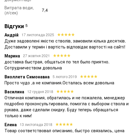
ПОЖЕЖНА БЕЗПЕКА УКРАЇНИ
Витрата води,
7,4
(л/сек)
Відгуки
5
Андрій
17 листопада 2025
Дуже задоволені якістю стволів, замовили кілька десятків.
Доставили у термін і вартість відповідає вартості на сайті!
Марина
27 жовтня 2021
доставка быстрая, общаться по тел было приятно.
Сотрудничеством довольна
Виоллета Симонавна
5 лютого 2019
Просто чудо ,а не компания.Осталась всем довольна
Василина
12 грудня 2018
Отличная компания, обратилась и не пожалела, менеджер
подробно проконсультировала, помогла с выбором ствола и
рукава, даже сделали скидку. Буду теперь обращаться
только к ним!
Елена
13 листопада 2018
Товар соответствовал описанию, быстро связались, цена