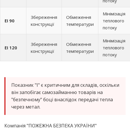
потоку
Мінімізація
Збереження
Обмеження
EI 90
теплового
конструкції
температури
потоку
Мінімізація
Збереження
Обмеження
EI 120
теплового
конструкції
температури
потоку
Показник "I" є критичним для складів, оскільки
він запобігає самозайманню товарів на
"безпечному" боці внаслідок передачі тепла
через метал.
Компанія "ПОЖЕЖНА БЕЗПЕКА УКРАЇНИ"