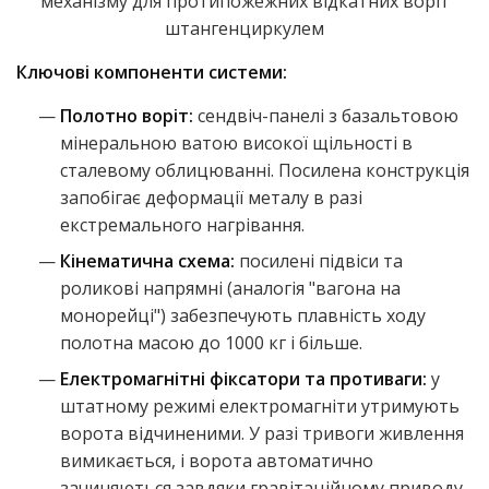
Ключові компоненти системи:
Полотно воріт:
сендвіч-панелі з базальтовою
мінеральною ватою високої щільності в
сталевому облицюванні. Посилена конструкція
запобігає деформації металу в разі
екстремального нагрівання.
Кінематична схема:
посилені підвіси та
роликові напрямні (аналогія "вагона на
монорейці") забезпечують плавність ходу
полотна масою до 1000 кг і більше.
Електромагнітні фіксатори та противаги:
у
штатному режимі електромагніти утримують
ворота відчиненими. У разі тривоги живлення
вимикається, і ворота автоматично
зачиняються завдяки гравітаційному приводу