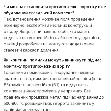
Чи можна встановити протипожежні ворота у вже
збудований складський комплекс?
Так, встановлення можливе після проведення
інженерної експертизи несівних конструкцій
отвору. Якщо стіни наявного об'єкта мають
недостатню вогнестійкість або несівну здатність,
фахівці розробляють і монтують додатковий
сталевий каркас підсилення.
Які критичні помилки можуть виникнути під час
монтажу протипожежних воріт?
Головними помилками є ігнорування несівної
здатності стін, використання звичайної піни (клас
B3) замість вогнестійкої (B1) та відсутність
компенсаційних проміжків у напрямних. Без
правильних проміжків метал під час нагрівання до
500-800 °C розшириться, і ворота заклинить у
напіввідчиненому стані.