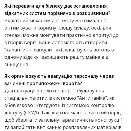
Які переваги для бізнесу дає встановлення
відкатних систем порівняно з розкривними?
Відкатний механізм дає змогу максимально
оптимізувати корисну площу складу, оскільки
стелажі можна монтувати практично впритул до
отворів воріт. Вони допомагають створити
"карантинні капсули", які локалізують вогонь в
одному відсіку і захищають решту майна від
знищення.
Як організовують евакуацію персоналу через
зачинені протипожежні ворота?
Для евакуації в полотно воріт вбудовують
спеціальні хвіртки із системою "Антипаніка", які
обов'язково інтегрують із системою контролю
доступу (СКУД). Такі хвіртки мають високий поріг,
щоб зберігати загальну герметичність конструкції
та запобігати витіканню розплавлених матеріалів.