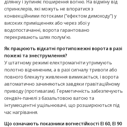
ділянку і зупиняє поширення вогню. На відміну від
спринклерів, які можуть не впоратися з
конвекційними потоками ("ефектом димоходу") у
високих приміщеннях або через збої у
водопостачанні, ворота гарантовано
перекривають шлях полум'ю.
Як працюють відкатні протипожежні ворота в разі
пожежі та знеструмлення?
У штатному режимі електромагніти утримують
полотно відчиненим, а в разі сигналу тривоги або
повного блекауту живлення вимикається, і ворота
автоматично зачиняються завдяки гравітаційному
приводу (противагам). Герметичність забезпечують
сендвіч-панелі з базальтовою ватою та
інтумесцентні ущільнювачі, що розширюються під
час нагрівання.
Що означають показники вогнестійкості EI 60, EI 90