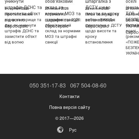
3 серпня 2026
25 липня 2026
23 липня 2026
21 липн
Протипожежні
Аптечка на
План евакуації та
Автон
люки на горище та
підприємстві 2026:
табло «ВИХІД»:
сповіщ
дах: як уникнути
обов'язковий
шпаргалка з ДСТУ
базови
штрафів ДСНС та
склад за нормами
щодо висоти та
оселі
захистити об'єкт
МОЗ та штрафні
кроку
(реком
від вогню
санкції
встановлення
«ПОЖ
БЕЗПЕ
УКРАЇН
050 351-17-83
067 504-08-60
Контакти
Повна версія сайту
© 2017—2026
Рус