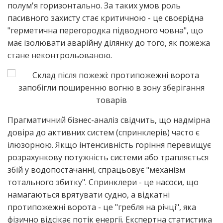
полум'я горизонтально. За таких умов роль
пасивного захисту стає критичною - це своєрідна
"герметична перегородка підводного човна", що
має ізолювати аварійну ділянку до того, як пожежа
стане неконтрольованою.
Прагматичний бізнес-аналіз свідчить, що надмірна
довіра до активних систем (спринклерів) часто є
ілюзорною. Якщо інтенсивність горіння перевищує
розрахункову потужність системи або трапляється
збій у водопостачанні, спрацьовує "механізм
тотального збитку". Спринклери - це насоси, що
намагаються врятувати судно, а відкатні
протипожежні ворота - це "гребля на річці", яка
фізично відсікає потік енергії. Експертна статистика