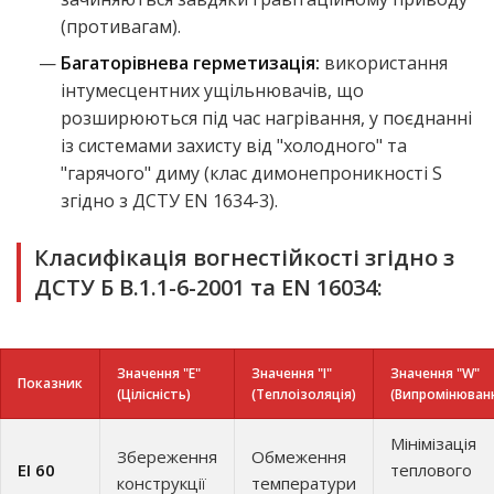
(противагам).
Багаторівнева герметизація:
використання
інтумесцентних ущільнювачів, що
розширюються під час нагрівання, у поєднанні
із системами захисту від "холодного" та
"гарячого" диму (клас димонепроникності S
згідно з ДСТУ EN 1634-3).
Класифікація вогнестійкості згідно з
ДСТУ Б В.1.1-6-2001 та EN 16034:
Значення "E"
Значення "I"
Значення "W"
Показник
(Цілісність)
(Теплоізоляція)
(Випромінюван
Мінімізація
Збереження
Обмеження
EI 60
теплового
конструкції
температури