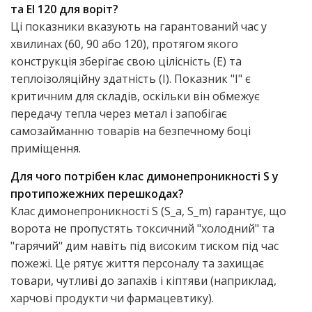
та EI 120 для воріт?
Ці показники вказують на гарантований час у
хвилинах (60, 90 або 120), протягом якого
конструкція зберігає свою цілісність (E) та
теплоізоляційну здатність (I). Показник "I" є
критичним для складів, оскільки він обмежує
передачу тепла через метал і запобігає
самозайманню товарів на безпечному боці
приміщення.
Для чого потрібен клас димонепроникності S у
протипожежних перешкодах?
Клас димонепроникності S (S_a, S_m) гарантує, що
ворота не пропустять токсичний "холодний" та
"гарячий" дим навіть під високим тиском під час
пожежі. Це рятує життя персоналу та захищає
товари, чутливі до запахів і кіптяви (наприклад,
харчові продукти чи фармацевтику).