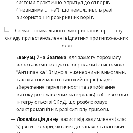
системи практично впритул до отворів
("невидима стіна"), що неможливо в разі
використання розкривних воріт.
Евакуаційна безпека:
для захисту персоналу
ворота комплектують хвіртками із системою
"Антипаніка". Згідно з інженерними вимогами,
такі хвіртки мають високий поріг (задля
збереження герметичності та запобігання
витоку розплавлених матеріалів) і обов'язково
інтегруються зі СКУД, що розблоковує
електромагніти в разі сигналу тривоги.
Локалізація диму:
захист від задимлення (клас
S) рятує товари, чутливі до запахів та кіптяви