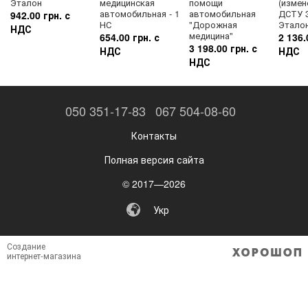
Эталон
медицинская
помощи
(измен
автомобильная - 1
автомобильная
ДСТУ 3
942.00 грн. с
НС
"Дорожная
Этало
НДС
медицина"
654.00 грн. с
2 136.
3 198.00 грн. с
НДС
НДС
НДС
050 351-17-83
067 504-08-60
Контакты
Полная версия сайта
© 2017—2026
Укр
Создание
интернет-магазина