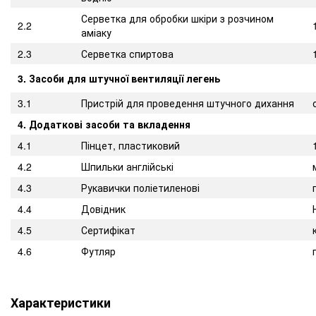
Серветка для обробки шкіри з розчином
2.2
аміаку
2.3
Серветка спиртова
3. Засоби для штучної вентиляції легень
3.1
Пристрій для проведення штучного дихання
4. Додаткові засоби та вкладення
4.1
Пінцет, пластиковий
4.2
Шпильки англійські
4.3
Рукавички поліетиленові
4.4
Довідник
4.5
Сертифікат
4.6
Футляр
Характеристики