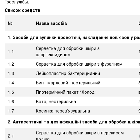
Госслужбы.
Список средств
№
Назва засобів
1. Засоби для зупинки кровотечі, накладання пов`язок у ра
Серветка для обробки шкіри з
1.1
хлоргексидином
1.2
Серветка для обробки шкіри з фурагіном
1.3
Лейкопластир бактерицидний
1.4
Бинт марлевий, нестерильний
1.5
Гіпотермічний пакет "Холод"
1.6
Вата, нестерильна
1.7
Косинка перев'язувальна
2. Антисептичні та дезінфекційні засоби для обробки шкір
Серветка для обробки шкіри з перекисом
2.1
водню