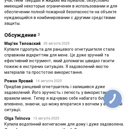
имеющий некоторые ограничения в использовании и для
обеспечении полной пожарной безопасности на объекте
нуждающийся в комбинировании с другими средствами
защиты.
Обсуждение
3
Мар'ян Теловский
26 августа 2025
Купівля гідропульта для ранцевого огнетушителя стала
справжнім відкриттям для мене. Це дуже зручний та
ефективний інструмент, який допомагає швидко гасити
пожежі в екстрених ситуаціях. Я задоволений якістю
матеріалів та простотою використання.
Роман Яровий
14 августа 2025
Придбав ранцевий огнетушитель і залишився дуже
задоволений. Його зручність і легкість у використанні
вразили мене. Тепер я відчуваю себе набагато більш
впевнено, знаючи, що можу впоратися з вогнем у екстреній
ситуації.
Olga Telnova
13 августа 2025
Купила водопінний вогнегасник для дому і дуже задоволена.