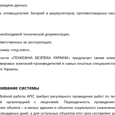
передачи данных;
в, оповещателей, батарей и аккумуляторов, противопожарных нас
 необходимой технической документации;
тветственных за эксплуатацию;
азчику «под ключ».
сности «ПОЖЕЖНА БЕЗПЕКА УКРАЇНИ» предлагает своим клие
 мировых компаний-производителей и самых опытных специалист
е Украины.
живание системы
ебойной работы АПС требует регулярного проведения работ по т
ной организацией с лицензией. Периодичность проведени
ия объекта – в жилых зданиях и объектах социального назначени
алендарных дней, а для остальных объектов этот срок составляет ра