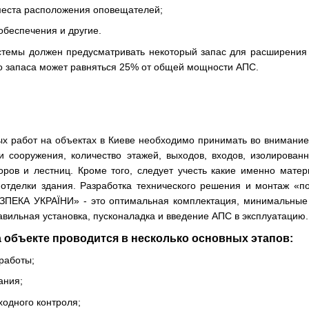
 места расположения оповещателей;
обеспечения и другие.
стемы должен предусматривать некоторый запас для расширения
о запаса может равняться 25% от общей мощности АПС.
х работ на объектах в Киеве необходимо принимать во внимани
 сооружения, количество этажей, выходов, входов, изолированн
оров и лестниц. Кроме того, следует учесть какие именно мате
 отделки здания. Разработка технического решения и монтаж «п
ЕКА УКРАЇНИ» - это оптимальная комплектация, минимальные 
вильная установка, пусконаладка и введение АПС в эксплуатацию.
 объекте проводится в несколько основных этапов:
работы;
ания;
ходного контроля;