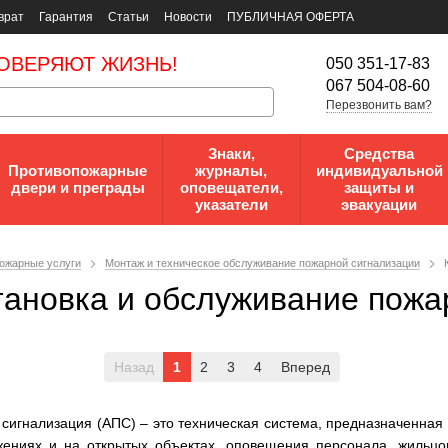
врат
Гарантия
Статьи
Новости
ПУБЛИЧНАЯ ОФЕРТА
ОВЕРЯЮТ ЖИЗНЬ!
050 351-17-83
067 504-08-60
Перезвонить вам?
Знаки,
Средства
Противопожарные
журналы,
индивидуальной
двери и преграды
оповещатели,
защиты и
указатели
эвакуации
ожарные услуги
Монтаж и техническое обслуживание пожарной сигнализации
тановка и обслуживание пожа
Назад
1
2
3
4
Вперед
сигнализация (АПС) – это техническая система, предназначенная
жениях и на открытых объектах, оповещения персонала, жильцо