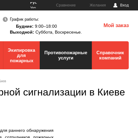
Рус
Сравнение
Желания
Вход
Укр
График работы:
Мой заказ
Будние:
9:00–18:00
0
Выходной:
Суббота,
Воскресенье.
Экипировка
Противопожарные
Справочник
для
услуги
компаний
пожарных
Киев
рной сигнализации в Киеве
 для раннего обнаружения
в, сотрудников, пожарных