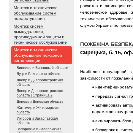
регионах Украины
расчетов и активации си
Монтаж и техническое
человеческое здоровье,
обслуживание систем
пожаротушения
техническое обслуживани
службы Украины по чрезв
Монтаж систем
дымоудаления,
противодымной защиты и
техническое обслуживание
ПОЖЕЖНА БЕЗПЕКА
Монтаж и техническое
Сирецька, б. 15, о
обслуживание пожарной
сигнализации
Виннице и Винницкой области
Наиболее популярной в 
Луцк и Волынская область
зависимости от пожеланий
Днепр и Днепропетровская
область
♦ идентифицировать
Днепр и Днепропетровская
область | Страница 2
♦ передать сигнал т
Донецк и Донецкая область
♦ активировать авт
Житомир и Житомирская
параметров внутрен
область
Ужгород и Закарпатская
♦ активировать блок
область
Запорожье и Запорожская
♦ блокировать сист