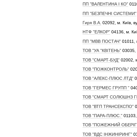
ПП "ВАЛЕНТИНА І КО"
0110
ПП "БЕЗПЕЧНІ СИСТЕМИ"
Гиря В.А.
02092, м. Київ, ву
НТФ "ЕЛКОР"
04136, м. Киї
ПП "МВВ ПОСТАЧ"
01011, 
ТОВ "УА "КВІТЕНЬ"
03035, 
ТОВ "СМАРТ-БУД"
02002, м
ТОВ "ПОЖКОНТРОЛЬ"
020
ТОВ "АЛЕКС-ПЛЮС ЛТД"
0
ТОВ "ГЕРМЕС ГРУПП "
040
ТОВ "СМАРТ СОЛЮШНЗ Г
ТОВ "ВТП ТРАНСЕКСПО"
0
ТОВ "ПАРА-ПЛЮС."
01103,
ТОВ "ПОЖЕЖНИЙ ОБЕРІГ
ТОВ "ВДС ІНЖИНІРИНГ"
03