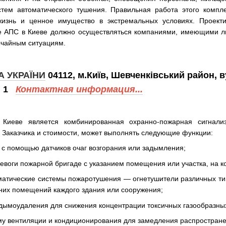
стем автоматического тушения. Правильная работа этого компл
 жизнь и ценное имущество в экстремальных условиях. Проект
е АПС в Киеве должно осуществляться компаниями, имеющими л
ычайным ситуациям.
 УКРАЇНИ
04112, м.Київ, Шевченківський район, в
ф. 1
Контактная информация...
Киеве является комбинированная охранно-пожарная сигнализ
 Заказчика и стоимости, может выполнять следующие функции:
 с помощью датчиков очаг возгорания или задымления;
ревоги пожарной бригаде с указанием помещения или участка, на к
оматические системы пожаротушения — огнетушители различных ти
них помещений каждого здания или сооружения;
 дымоудаления для снижения концентрации токсичных газообразных
ему вентиляции и кондиционирования для замедления распростране