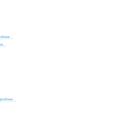
бнее...
е...
робнее...