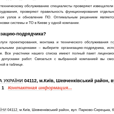
 техническому обслуживанию специалисты проверяют извещатели
рудования, проверяют правильность функционирования отдельн
оя узлов и обновление ПО. Оптимальным решением является 
ановки системы и ТО в Киеве у одной компании.
изацию-подрядчика?
луги проектирования, монтажа и технического обслуживания
п
льными расценками – выберите организацию-подрядчика, испо
е. Все участники нашего списка имеют полный пакет лицензио
 допусками работ. Связаться с выбранной компанией вы см
ной в таблице.
 УКРАЇНИ
04112, м.Київ, Шевченківський район, в
ф. 1
Контактная информация...
ЇНИ
04112, м.Київ, Шевченківський район, вул. Парково-Сирецька, б