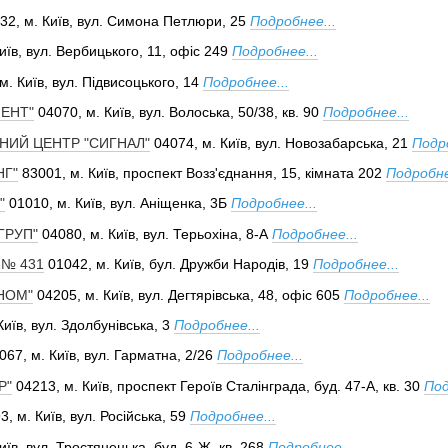
32, м. Київ, вул. Симона Петлюри, 25
Подробнее...
иїв, вул. Вербицького, 11, офіс 249
Подробнее...
м. Київ, вул. Підвисоцького, 14
Подробнее...
МЕНТ"
04070, м. Київ, вул. Волоська, 50/38, кв. 90
Подробнее...
НИЙ ЦЕНТР "СИГНАЛ"
04074, м. Київ, вул. Новозабарська, 21
Подро
НГ"
83001, м. Київ, проспект Возз'єднання, 15, кімната 202
Подробне
"
01010, м. Київ, вул. Аніщенка, 3Б
Подробнее...
ГРУП"
04080, м. Київ, вул. Терьохіна, 8-А
Подробнее...
 № 431
01042, м. Київ, бул. Дружби Народів, 19
Подробнее...
ІНОМ"
04205, м. Київ, вул. Дегтярівська, 48, офіс 605
Подробнее...
иїв, вул. Здолбунівська, 3
Подробнее...
67, м. Київ, вул. Гарматна, 2/26
Подробнее...
Р"
04213, м. Київ, проспект Героїв Сталінграда, буд. 47-А, кв. 30
Под
, м. Київ, вул. Російська, 59
Подробнее...
иїв, вул. Тростянецька, буд. 6-Ж, кв. 268
Подробнее...