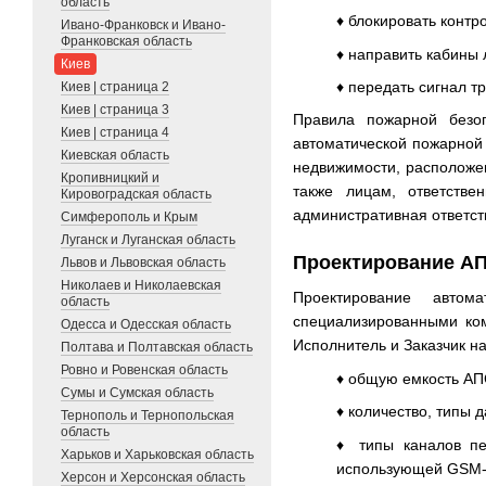
область
♦ блокировать контр
Ивано-Франковск и Ивано-
Франковская область
♦ направить кабины 
Киев
♦ передать сигнал т
Киев | страница 2
Киев | страница 3
Правила пожарной безоп
Киев | страница 4
автоматической пожарной 
Киевская область
недвижимости, расположен
Кропивницкий и
также лицам, ответств
Кировоградская область
административная ответст
Симферополь и Крым
Луганск и Луганская область
Проектирование А
Львов и Львовская область
Николаев и Николаевская
Проектирование автом
область
специализированными ком
Одесса и Одесская область
Исполнитель и Заказчик н
Полтава и Полтавская область
Ровно и Ровенская область
♦ общую емкость АП
Сумы и Сумская область
♦ количество, типы 
Тернополь и Тернопольская
область
♦ типы каналов пе
Харьков и Харьковская область
использующей GSM-
Херсон и Херсонская область