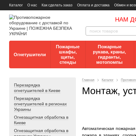
Каталог
О нас
Как сделать заказ
Оплата и доставка
Обмен и воз
Документы
Контакты
Документы по пожарной безопасности
НАМ Д
Пожарные
Пожарные
шкафы,
рукава, краны,
Огнетушители
щиты,
гидранты,
стенды
мотопомпы
Главная
Каталог
Противоп
Перезарядка
Монтаж, ус
огнетушителей в Киеве
Перезарядка
огнетушителей в регионах
Украины
Огнезащитная обработка в
Киеве
Автоматическая пожарная 
Огнезащитная обработка в
пожара в зданиях, соору