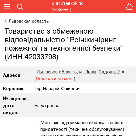
Львовская область
Toвapиcтвo з oбмeжeнoю
вiдпoвiдaльнicтю "Реінжиніринг
пожежної та техногенної безпеки"
(ИНН 42033798)
, Львівська область, м. Львів, Садова, 2-А,
Адреса
(
)
Показати на мапі
Тур Назарій Юрійович
Керівник
№ ліцензії,
Електронна
дата
видачі
Монтаж, підтримання експлуатаційної
придатності (технічне обслуговування)
систем пожежогасіння (водяних, пінних,