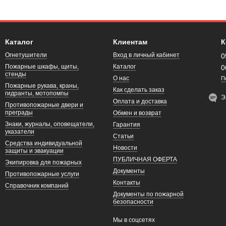
Каталог
Клиентам
К
Огнетушители
Вход в личный кабинет
0
Пожарные шкафы, щиты,
Каталог
0
стенды
О нас
П
Пожарные рукава, краны,
Как сделать заказ
гидранты, мотопомпы
Э
Оплата и доставка
Противопожарные двери и
преграды
Обмен и возврат
Знаки, журналы, оповещатели,
Гарантия
указатели
Статьи
Средства индивидуальной
Новости
защиты и эвакуации
ПУБЛИЧНАЯ ОФЕРТА
Экипировка для пожарных
Документы
Противопожарные услуги
Контакты
Справочник компаний
Документы по пожарной
безопасности
Мы в соцсетях