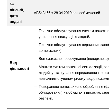
№
ліцензії,
АВ548466 з 28.04.2010 по необмежений
дата
видачі
Технічне обслуговування систем пожежної
управління евакуацією людей.
Технічне обслуговування первинних засобі
вогнегасники).
Вогнезахисне просочування (поверхневе)
Вид
Монтаж систем пожежної сигналізації, оп
діяльності
людей, устаткування передавання тривожн
незначним ступенем ризику щодо пожежно
Поверхневе вогнезахисне обробляння (ф
облицювання) на об'єктах з високим, се
безпеки.