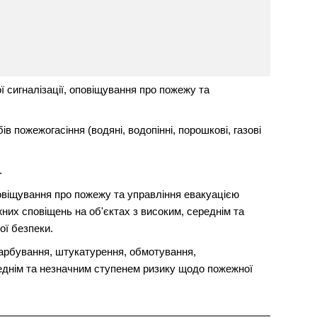
 сигналізації, оповіщування про пожежу та
в пожежогасіння (водяні, водопінні, порошкові, газові
.
овіщування про пожежу та управління евакуацією
их сповіщень на об'єктах з високим, середнім та
ї безпеки.
арбування, штукатурення, обмотування,
реднім та незначним ступенем ризику щодо пожежної