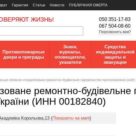
врат
Гарантия
Статьи
Новости
ПУБЛИЧНАЯ ОФЕРТА
ОВЕРЯЮТ ЖИЗНЬ!
050 351-17-83
067 504-08-60
Перезвонить вам?
Знаки,
Средства
Противопожарные
журналы,
индивидуальной
двери и преграды
оповещатели,
защиты и
указатели
эвакуации
аське обласне спеціалізоване ремонтно-будівельне підприємство протипожежних робіт
ізоване ремонтно-будівельне 
країни (ИНН 00182840)
Академіка Корольова,13 (
Показати на мапі
)