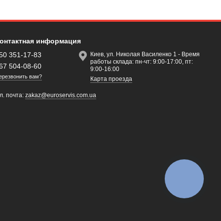
онтактная информация
50 351-17-83
Киев, ул. Николая Василенко 1 - Время
работы склада: пн-чт: 9:00-17:00, пт:
67 504-08-60
9:00-16:00
ерезвонить вам?
Карта проезда
л. почта:
zakaz@euroservis.com.ua
КНОПКА
ЗВ'ЯЗКУ