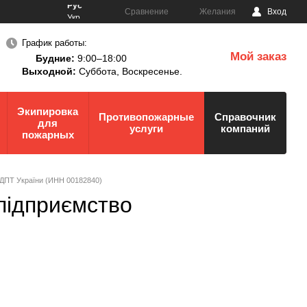
Рус
Сравнение
Желания
Вход
Укр
График работы:
Мой заказ
Будние:
9:00–18:00
0
Выходной:
Суббота,
Воскресенье.
Экипировка
Противопожарные
Справочник
для
услуги
компаний
пожарных
 ДПТ України (ИНН 00182840)
підприємство