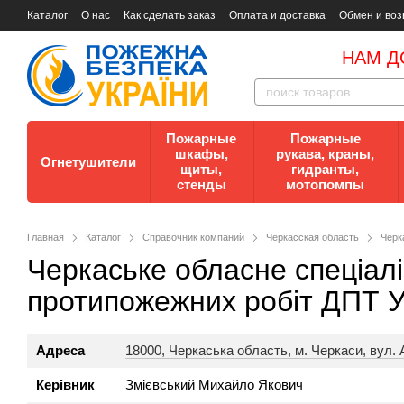
Каталог
О нас
Как сделать заказ
Оплата и доставка
Обмен и воз
Документы
Контакты
Документы по пожарной безопасности
НАМ Д
Пожарные
Пожарные
шкафы,
рукава, краны,
Огнетушители
щиты,
гидранты,
стенды
мотопомпы
Главная
Каталог
Справочник компаний
Черкасская область
Черк
Черкаське обласне спеціал
протипожежних робіт ДПТ У
Адреса
18000, Черкаська область, м. Черкаси, вул. 
Керівник
Змієвський Михайло Якович