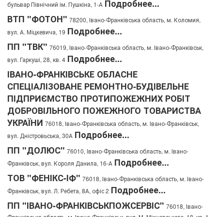
Подробнее...
бульвар Північний ім. Пушкіна, 1-А
ВТП "ФОТОН"
78200, Івано-Франківська область, м. Коломия,
Подробнее...
вул. А. Міцкевича, 19
ПП "ТВК"
76019, Івано-Франківська область, м. Івано-Франківськ,
Подробнее...
вул. Гаркуші, 28, кв. 4
ІВАНО-ФРАНКІВСЬКЕ ОБЛАСНЕ
СПЕЦІАЛІЗОВАНЕ РЕМОНТНО-БУДІВЕЛЬНЕ
ПІДПРИЄМСТВО ПРОТИПОЖЕЖНИХ РОБІТ
ДОБРОВІЛЬНОГО ПОЖЕЖНОГО ТОВАРИСТВА
УКРАЇНИ
76018, Івано-Франківська область, м. Івано-Франківськ,
Подробнее...
вул. Дністровьська, 30А
ПП "ДОЛЮС"
76010, Івано-Франківська область, м. Івано-
Подробнее...
Франківськ, вул. Короля Данила, 16-А
ТОВ "ФЕНІКС-ІФ"
76018, Івано-Франківська область, м. Івано-
Подробнее...
Франківськ, вул. Л. Ребета, 8А, офіс 2
ПП "ІВАНО-ФРАНКІВСЬКПОЖСЕРВІС"
76018, Івано-
Франківська область, м. Івано-Франківськ, вул. М. Міхновського, 18, кв. 1