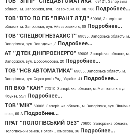
ТОВ "ЗППР "СПЕЦАВТОМАТИКА"
69121, Запорізька
Подробнее...
область, м. Запоріжжя, вул. Товариська, 60, кв. 108
ТОВ "ВТО ПО ПБ "ПІРАНТ ЛТД"
69096, Запорізька
Подробнее...
область, м. Запоріжжя, вул. Айвазовського, 88
ТОВ "СПЕЦВОГНЕЗАХИСТ"
69035, Запорізька область, м.
Подробнее...
Запоріжжя, вул. Заводська, 3
АТ "ДТЕК ДНІПРОЕНЕРГО"
69006, Запорізька область, м.
Подробнее...
Запоріжжя, вул. Добролюбова, 20
ТОВ "НСВ АВТОМАТИКА"
69035, Запорізька область, м.
Подробнее...
Запоріжжя, вул. Сорок років Рад. України, 41
ПП ВКФ "КАН"
72310, Запорізька область, м. Мелітополь, вул.
Подробнее...
Фрунзе, 55/1
ТОВ "МІК"
69006, Запорізька область, м. Запоріжжя, вул. Північне
Подробнее...
шосе, 69-А
ПРАТ "ПОЛОГІВСЬКИЙ ОЕЗ"
70600, Запорізька область,
Подробнее...
Пологівський район, Пологи, Ломосова, 36