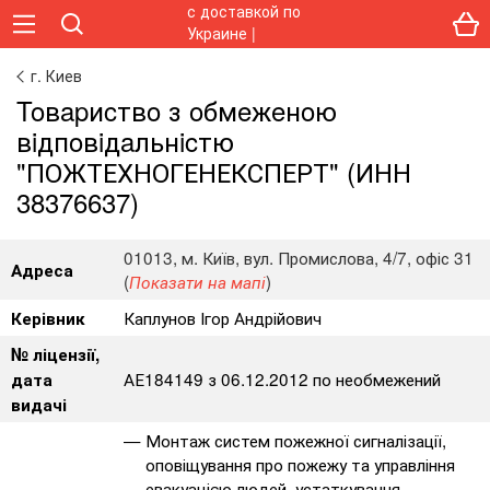
г. Киев
Toвapиcтвo з oбмeжeнoю
вiдпoвiдaльнicтю
"ПОЖТЕХНОГЕНЕКСПЕРТ" (ИНН
38376637)
01013, м. Київ, вул. Промислова, 4/7, офіс 31
Адреса
(
)
Показати на мапі
Каплунов Ігор Андрійович
Керівник
№ ліцензії,
АЕ184149 з 06.12.2012 по необмежений
дата
видачі
Монтаж систем пожежної сигналізації,
оповіщування про пожежу та управління
евакуацією людей, устаткування