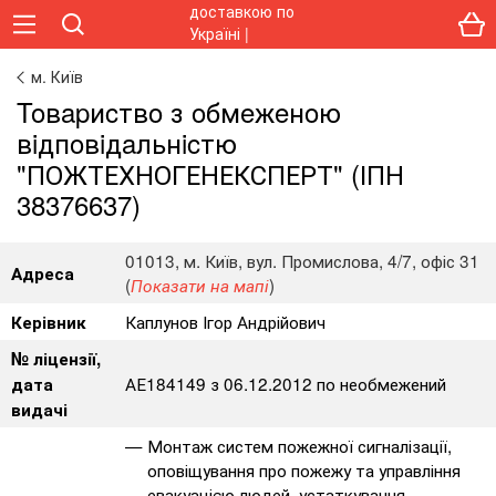
м. Київ
Toвapиcтвo з oбмeжeнoю
вiдпoвiдaльнicтю
"ПОЖТЕХНОГЕНЕКСПЕРТ" (ІПН
38376637)
01013, м. Київ, вул. Промислова, 4/7, офіс 31
Адреса
(
)
Показати на мапі
Каплунов Ігор Андрійович
Керівник
№ ліцензії,
АЕ184149 з 06.12.2012 по необмежений
дата
видачі
Монтаж систем пожежної сигналізації,
оповіщування про пожежу та управління
евакуацією людей, устаткування