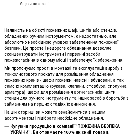
Ящики пожежні
Наявність на об'єкті пожежних шаф,
щитів
або стендів,
обладнаних ручним інструментом, є недостатнью, але
абсолютно необхідною умовою забезпечення пожежної
безпеки. Це просте і недороге обладнання дозволяє
сконцентрувати інструменти і первинні засоби
пожежогасіння в одному місці і забезпечує їх збереження.
Ми пропонуємо прості в монтажі та експлуатації виробу з
тонколистового прокату для розміщення обладнання
пожежних кранів - шафи пожежні навісні і вбудовані, а так
само їх комплектацію (рукава, клапани, стовбури, сполучна
арматура); шафи для розміщення
вогнегасників
; щити і
стенди для ручного інструменту та інших засобів боротьби з
займанням на перших стадіях їх виникнення.
На цій сторінці ви можете ознайомитися з нашим
асортиментом і підібрати необхідне обладнання.
Купуючи продукцію в компанії "ПОЖЕЖНА БЕЗПЕКА
УКРАЇНИ", Ви отримаєте 100% якісний товар в