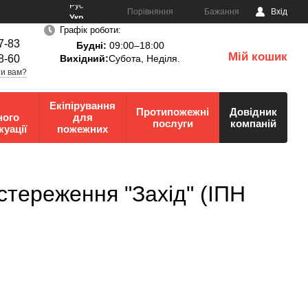
Рус
Порівняння
Бажання
Вхід
Укр
Графік роботи:
7-83
Будні:
09:00–18:00
Мій кошик
8-60
Вихідний:
Субота, Неділя.
0
и вам?
Екіпірування
Протипожежні
Довідник
ного
для
послуги
компаній
куації
пожежних
тереження "Захід" (ІПН