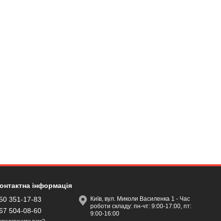
онтактна інформація
50 351-17-83
Київ, вул. Миколи Василенка 1 - Час
роботи складу: пн-чт: 9:00-17:00, пт:
67 504-08-60
9:00-16:00