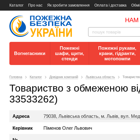
Каталог
Про нас
Як зробити замовлення
Оплата і доставка
Обмі
Документи
Контакти
Документи з пожежної безпеки
НАМ
Пожежні
Пожежні рукави,
Вогнегасники
шафи, щити,
крани, гідранти,
стенди
мотопомпи
Головна
Каталог
Довідник компаній
Львівська область
Товариство
Товариство з обмеженою ві
33533262)
Адреса
79038, Львівська область, м. Львів, вул. Медо
Керівник
Піменов Олег Львович
№