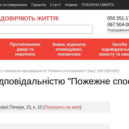
н та повернення
Гарантія
Статті
Новини
ПУБЛІЧНА ОФЕРТА
 ДОВІРЯЮТЬ ЖИТТЯ!
050 351-1
067 504-0
Передзвонит
Протипожежні
Знаки, журнали,
Засоби
двері та
сповіщувачі,
індивідуаль
перепони
покажчики
захисту та ева
 з обмеженою відповідальністю "Пожежне спостереження "Захід" (ІПН 33533262)
дповідальністю "Пожежне спос
вої Печери, 15, к. 10 (
Показати на мапі
)