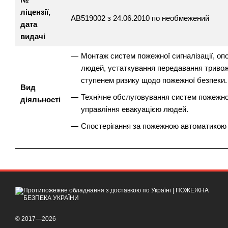
ліцензії,
АВ519002 з 24.06.2010 по необмежений
дата
видачі
Монтаж систем пожежної сигналізації, оп
людей, устаткування передавання тривож
ступенем ризику щодо пожежної безпеки.
Вид
Технічне обслуговування систем пожежної
діяльності
управління евакуацією людей.
Спостерігання за пожежною автоматикою о
© 2017—2026