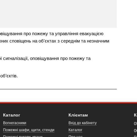
овіщування про пожежу та управління евакуацією
них сповіщень на об'єктах з середнім та незначним
 сигналізації, оповіщування про пожежу та
б’єктів.
Каталог
Клієнтам
К
Вогнегасники
Вхід до кабінету
0
Пожежні шафи, щити, стенди
Каталог
0