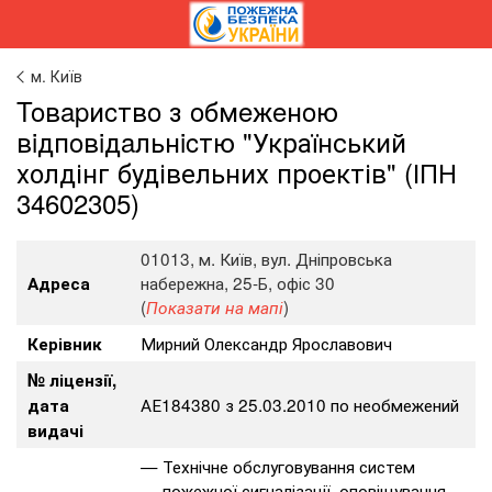
м. Київ
Toвapиcтвo з oбмeжeнoю
вiдпoвiдaльнicтю "Український
холдінг будівельних проектів" (ІПН
34602305)
01013, м. Київ, вул. Дніпровська
набережна, 25-Б, офіс 30
Адреса
(
)
Показати на мапі
Мирний Олександр Ярославович
Керівник
№ ліцензії,
АЕ184380 з 25.03.2010 по необмежений
дата
видачі
Технічне обслуговування систем
пожежної сигналізації, оповіщування