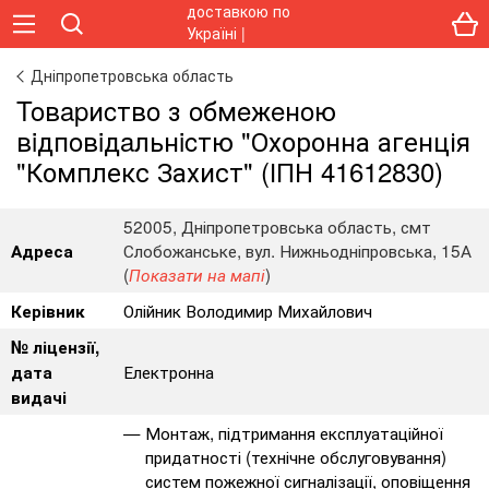
Дніпропетровська область
Toвapиcтвo з oбмeжeнoю
вiдпoвiдaльнicтю "Охоронна агенція
"Комплекс Захист" (ІПН 41612830)
52005, Дніпропетровська область, смт
Слобожанське, вул. Нижньодніпровська, 15А
Адреса
(
)
Показати на мапі
Олійник Володимир Михайлович
Керівник
№ ліцензії,
Електронна
дата
видачі
Монтаж, підтримання експлуатаційної
придатності (технічне обслуговування)
систем пожежної сигналізації, оповіщення