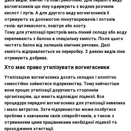
вогнегасників цю піну одержують з водних розчинів
кислот і лугів. А для другого виду вогнегасників її
отримують за допомогою піноутворювачів і потоків
газів: вуглекислого, повітря або азоту.
Тому для утилізації пристроїв весь пінний складу або воду
переливають з балона в спеціальну ємність. Після цього
чистять балон від залишків хімічних речовин. Далі
ємність відправляється на переробку. З деяких видів піни
отримують добрива.
Хто має право утилізувати вогнегасники
Утилізацією вогнегасника досить складно і клопітно
самостійно займатися підприємству. Тому найчастіше
вони процес утилізації доручають стороннім
організаціям, що мають відповідні ліцензії. Вся
процедура передачі вогнегасника для утилізації невелика
і мало витратна. Зате підприємство може позбутися
проблем з навчанням своїх співробітників, а також з
отриманням цими працівниками необхідної ліцензії та
проходження атестації.