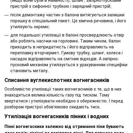
(якщо вони були в наявності), шланг, запірно-пусковий
пристрій з сифонної трубкою і зарядний пристрій;
після демонтажу частин з балона витягуються залишки
порошку в спеціальний пакет. Це хімічна речовина, і його
утилізують окремо;
для подальшої утилізації в балоні просвердлюють отвір
або роблять насічки на горловині. Таким чином, балон
приходить в непридатність і його відправляють на
переплавку вторчермет. Гумову трубку, шланг, колеса і
насадок відправляють на смітник відходів. А запірно-
пусковий механізм утилізується з урахуванням специфіки
становить металу.
Списання вуглекислотних вогнегасників
Особливістю утилізації таких вогнегасників є те, що в них
знаходяться велика кількість газу під тиском. Тому
звертатися і утилізувати необхідно з обережністю. І перед
розбором пристрої обов'язково скидають тиск.
Утилізація вогнегасників пінних і водних
Пінні вогнегасники залежно від отримання піни бувають
двох видів: хімічні та повітряно-пінні. Для першого виду