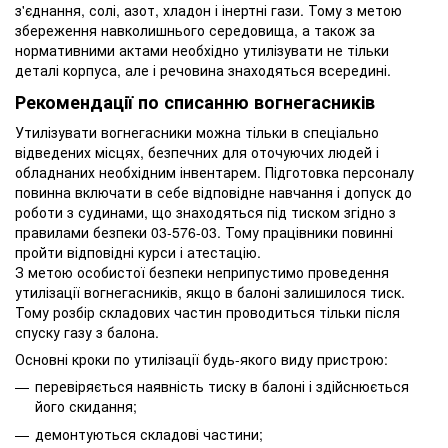
з'єднання, солі, азот, хладон і інертні гази. Тому з метою
збереження навколишнього середовища, а також за
нормативними актами необхідно утилізувати не тільки
деталі корпуса, але і речовина знаходяться всередині.
Рекомендації по списанню вогнегасників
Утилізувати вогнегасники можна тільки в спеціально
відведених місцях, безпечних для оточуючих людей і
обладнаних необхідним інвентарем. Підготовка персоналу
повинна включати в себе відповідне навчання і допуск до
роботи з судинами, що знаходяться під тиском згідно з
правилами безпеки 03-576-03. Тому працівники повинні
пройти відповідні курси і атестацію.
З метою особистої безпеки неприпустимо проведення
утилізації вогнегасників, якщо в балоні залишилося тиск.
Тому розбір складових частин проводиться тільки після
спуску газу з балона.
Основні кроки по утилізації будь-якого виду пристрою:
перевіряється наявність тиску в балоні і здійснюється
його скидання;
демонтуються складові частини;