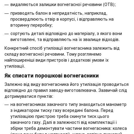
видаляються залишки вогнегасної речовини (ОТВ);
призводять балон в непридатність, наприклад,
просвердлюють отвір в корпусі, і відправляють на
вторинну переробку;
сортують деталі відповідно до матеріалу, з якого вони
виготовлені, та відправляють на їх звалище відходів.
Конкретний спосіб утилізації вогнегасника залежить від
складу вогнегасної речовини. Тому розглянемо
найпоширеніші види пристроїв і додаткові умови їх
утилізації.
Як списати порошкові вогнегасники
Залежно від виду вогнегасника його утилізація проводиться
відповідно до правил заводу-виготовлювача. Зазвичай слід
дотримуватися пунктів:
на вогнегасниках закачного типу знаходиться манометр
з індикатором тиску газу всередині балона. Перед
утилізацією пристрою треба скинути тиск цього
закачного газу. Далі в залежності від комплектації і
збірки треба демонтувати частини вогнегасника: колеса