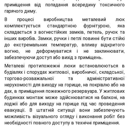
приміщення від попадання всередину токсичного
гарячого диму.
В процесі виробництва металевий люк
комплектується стандартною фурнітурою, яка
складається з вогнестійких замків, петель, ручок та
інших виробів. Замки, ручки і петлі повинні бути стійкі
до екстремальних температур, впливу відкритого
вогню, не деформуватися і не заклинювати,
забезпечуючи доступ або вихід з приміщень.
Металеві протипожежні люки встановлюються в
будівлях і спорудах житлової, виробничої, складської,
торгово-розважальної та адміністративної
нерухомості для виходу на горище, на покрівлю або на
дах, в приміщення пожежного резервуара. У житлових
будинках монтаж може здійснюватися на балконі, на
лоджії або для виходу на горище під час проведення
евакуації. В штатній ситуації вони забезпечують
можливість візуального огляду і виконання робіт без
необхідності повного доступу в технічні приміщення.