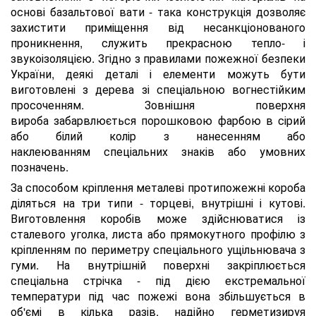
основі базальтової вати - така конструкція дозволяє
захистити приміщення від несанкціонованого
проникнення, служить прекрасною тепло- і
звукоізоляцією. Згідно з правилами пожежної безпеки
України, деякі деталі і елементи можуть бути
виготовлені з дерева зі спеціальною вогнестійким
просоченням. Зовнішня поверхня
вироба забарвлюється порошковою фарбою в сірий
або білий колір з нанесенням або
наклеюванням спеціальних знаків або умовних
позначень.
За способом кріплення металеві протипожежні короба
діляться на три типи - торцеві, внутрішні і кутові.
Виготовлення коробів може здійснюватися із
сталевого уголка, листа або прямокутного профілю з
кріпленням по периметру спеціального ущільнювача з
гуми. На внутрішній поверхні закріплюється
спеціальна стрічка - під дією екстремальної
температури під час пожежі вона збільшується в
об'ємі в кілька разів, надійно герметизируя