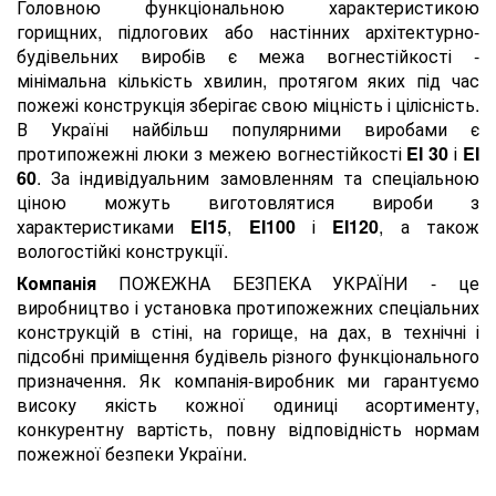
Головною функціональною характеристикою
горищних, підлогових або настінних архітектурно-
будівельних виробів є межа вогнестійкості -
мінімальна кількість хвилин, протягом яких під час
пожежі конструкція зберігає свою міцність і цілісність.
В Україні найбільш популярними виробами є
протипожежні люки з межею вогнестійкості
EI 30
і
EI
60
. За індивідуальним замовленням та спеціальною
ціною можуть виготовлятися вироби з
характеристиками
EI15
,
EI100
і
EI120
, а також
вологостійкі конструкції.
Компанія
ПОЖЕЖНА БЕЗПЕКА УКРАЇНИ - це
виробництво і установка протипожежних спеціальних
конструкцій в стіні, на горище, на дах, в технічні і
підсобні приміщення будівель різного функціонального
призначення. Як компанія-виробник ми гарантуємо
високу якість кожної одиниці асортименту,
конкурентну вартість, повну відповідність нормам
пожежної безпеки України.