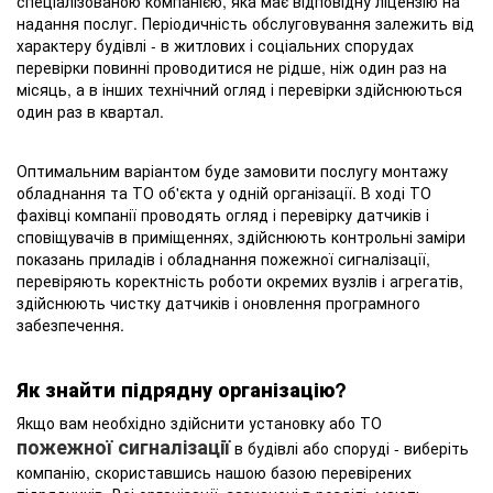
спеціалізованою компанією, яка має відповідну ліцензію на
надання послуг. Періодичність обслуговування залежить від
характеру будівлі - в житлових і соціальних спорудах
перевірки повинні проводитися не рідше, ніж один раз на
місяць, а в інших технічний огляд і перевірки здійснюються
один раз в квартал.
Оптимальним варіантом буде замовити послугу монтажу
обладнання та ТО об'єкта у одній організації. В ході ТО
фахівці компанії проводять огляд і перевірку датчиків і
сповіщувачів в приміщеннях, здійснюють контрольні заміри
показань приладів і обладнання пожежної сигналізації,
перевіряють коректність роботи окремих вузлів і агрегатів,
здійснюють чистку датчиків і оновлення програмного
забезпечення.
Як знайти підрядну організацію?
Якщо вам необхідно здійснити установку або ТО
пожежної сигналізації
в будівлі або споруді - виберіть
компанію, скориставшись нашою базою перевірених