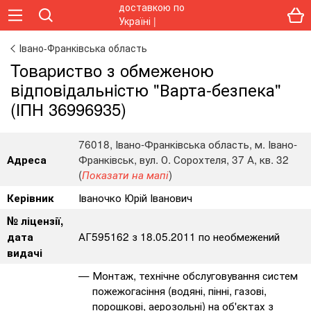
Івано-Франківська область
Toвapиcтвo з oбмeжeнoю
вiдпoвiдaльнicтю "Варта-безпека"
(ІПН 36996935)
76018, Івано-Франківська область, м. Івано-
Франківськ, вул. О. Сорохтеля, 37 А, кв. 32
Адреса
(
)
Показати на мапі
Іваночко Юрій Іванович
Керівник
№ ліцензії,
АГ595162 з 18.05.2011 по необмежений
дата
видачі
Монтаж, технічне обслуговування систем
пожежогасіння (водяні, пінні, газові,
порошкові, аерозольні) на об'єктах з