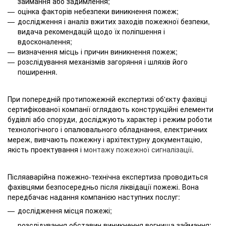
займання або задимлення;
оцінка факторів небезпеки виникнення пожеж;
дослідження і аналіз вжитих заходів пожежної безпеки,
видача рекомендацій щодо їх поліпшення і
вдосконалення;
визначення місць і причин виникнення пожеж;
розслідування механізмів загоряння і шляхів його
поширення.
При попередній протипожежній експертизі об'єкту фахівці
сертифікованої компанії оглядають конструкційні елементи
будівлі або споруди, досліджують характер і режим роботи
технологічного і опалювального обладнання, електричних
мереж, вивчають пожежну і архітектурну документацію,
якість проектування і
монтажу пожежної сигналізації
.
Післяаварійна пожежно-технічна експертиза проводиться
фахівцями безпосередньо після ліквідації пожежі. Вона
передбачає надання компанією наступних послуг:
дослідження місця пожежі;
розслідування обставин виникнення вогнища займання;