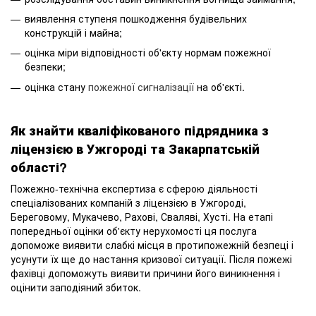
виявлення ступеня пошкодження будівельних
конструкцій і майна;
оцінка міри відповідності об'єкту нормам пожежної
безпеки;
оцінка стану
пожежної сигналізації
на об'єкті.
Як знайти кваліфікованого підрядника з
ліцензією в Ужгороді та Закарпатській
області?
Пожежно-технічна експертиза є сферою діяльності
спеціалізованих компаній з ліцензією в Ужгороді,
Береговому, Мукачево, Рахові, Сваляві, Хусті. На етапі
попередньої оцінки об'єкту нерухомості ця послуга
допоможе виявити слабкі місця в протипожежній безпеці і
усунути їх ще до настання кризової ситуації. Після пожежі
фахівці допоможуть виявити причини його виникнення і
оцінити заподіяний збиток.