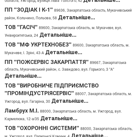
область, Ужгород, вулиця Льва Толстого, 42
ПП "ЗОДІАК І К-1"
89636, Закарпатська область, Мукачевський
Детальніше...
район, Кольчино, Польова, 58
ТОВ "ГАСІЧ"
89600, Закарпатська область, м. Мукачеве, вул.
Детальніше...
Університетська, 24
ТОВ "МФ УКРТЕХНОБЕЗ"
89600, Закарпатська область, м.
Детальніше...
Мукачеве, І. Зріні, 43-А
ПП "ПОЖСЕРВІС ЗАКАРПАТТЯ"
89667, Закарпатська
область, Мукачевський район, с. Завидово, вул. Горького, 3 "А"
Детальніше...
ТОВ "ВИРОБНИЧЕ ПІДПРИЄМСТВО
"ПРОМІНДУСТРІЯСЕРВІС"
88007, Закарпатська область, м.
Детальніше...
Ужгород, вул. Гагаріна, 30
Ламбрух М.І.
88000, Закарпатська область, м. Ужгород, вул.
Детальніше...
Кармелюка, 12-а/35
ТОВ "ОХОРОННІ СИСТЕМИ"
88000, Закарпатська область,
Детальніше...
м. Ужгород, вул. Паризької Комуни, 4