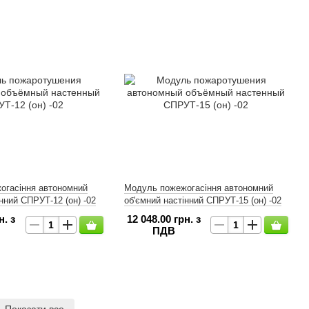
огасіння автономний
Модуль пожежогасіння автономний
нний СПРУТ-12 (он) -02
об'ємний настінний СПРУТ-15 (он) -02
н. з
12 048.00 грн. з
ПДВ