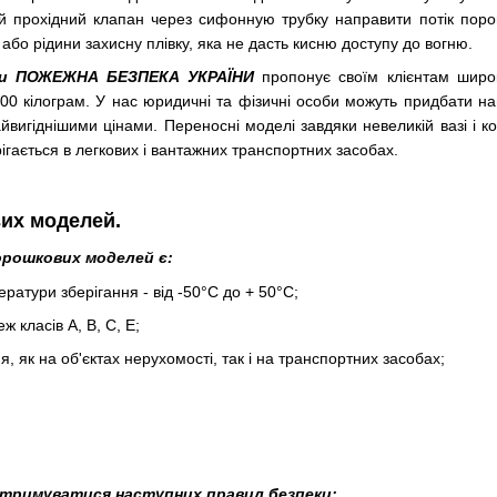
ий прохідний клапан через сифонную трубку направити потік по
або рідини захисну плівку, яка не дасть кисню доступу до вогню.
ки ПОЖЕЖНА БЕЗПЕКА УКРАЇНИ
пропонує своїм клієнтам широ
100 кілограм. У нас юридичні та фізичні особи можуть придбати на
айвигіднішими цінами. Переносні моделі завдяки невеликій вазі і
рігається в легкових і вантажних транспортних засобах.
их моделей.
рошкових моделей є:
ратури зберігання - від -50°С до + 50°С;
ж класів А, В, С, Е;
, як на об'єктах нерухомості, так і на транспортних засобах;
дотримуватися наступних правил безпеки: