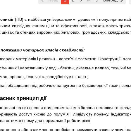
Назад
1
2
3
4
5
Вперед
сників
(ПВ) є найбільш універсальним, дешевим і популярним най
ьним співвідношенням ціни та ефективності, а також мають трива
 щитах та стендах виробничих, житлових, громадських, складських т
 пожежами чотирьох класів складності:
 твердих матеріалів і речовин - дерев'яні елементи і конструкції, плас
озчинних і нерозчинних у воді - бензин, дизельне паливо, технічні ма
утан, пропан, технічні газоподібні суміші та ін.;
а і обладнання під робочою напругою не більше однієї тисячі вольт
асник принцип дії
аштовані на витіснення стисненим газом з балона негорючого склад
кривають доступ кисню до полум'я і ліквідують пожежу. Індикатор
о на оптимальному для нормальної роботи рівні.
загоряння або задимлення необхідно висмикнути захисну чеку і на