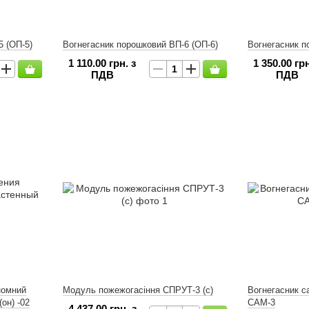
5 (ОП-5)
Вогнегасник порошковий ВП-6 (ОП-6)
Вогнегасник п
1 110.00 грн. з
1 350.00 грн
ПДВ
ПДВ
номний
Модуль пожежогасіння СПРУТ-3 (с)
Вогнегасник 
он) -02
САМ-3
4 437.00 грн. з