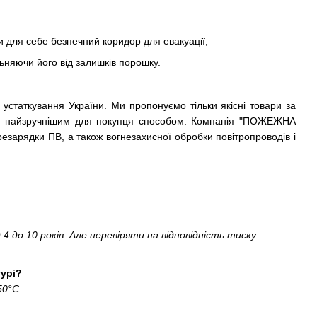
 для себе безпечний коридор для евакуації;
ьняючи його від залишків порошку.
 устаткування України. Ми пропонуємо тільки якісні товари за
їни найзручнішим для покупця способом. Компанія "ПОЖЕЖНА
резарядки ПВ, а також вогнезахисної обробки повітропроводів і
 до 10 років. Але перевіряти на відповідність тиску
турі?
50°С.