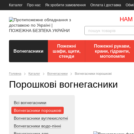
Каталог
Про нас
Як зробити замовлення
Оплата і доставка
Обмі
Документи
Контакти
Документи з пожежної безпеки
НАМ
Пожежні
Пожежні рукави,
Вогнегасники
шафи, щити,
крани, гідранти,
стенди
мотопомпи
Головна
Каталог
Вогнегасники
Вогнегасники порошкові
Порошкові вогнегасники
Всі вогнегасники
Вогнегасники порошкові
Вогнегасники вуглекислотні
Вогнегасники водо-пінні
Вогнегасники для