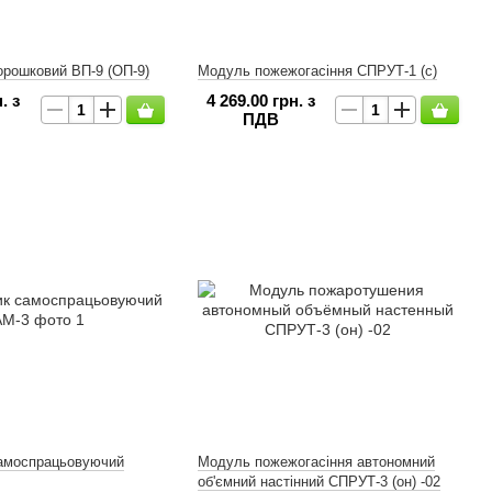
орошковий ВП-9 (ОП-9)
Модуль пожежогасіння СПРУТ-1 (с)
. з
4 269.00 грн. з
ПДВ
самоспрацьовуючий
Модуль пожежогасіння автономний
об'ємний настінний СПРУТ-3 (он) -02