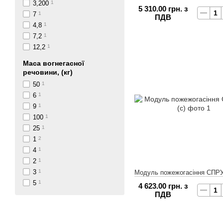
3,200
1
5 310.00 грн. з
7
1
ПДВ
4,8
1
7,2
1
12,2
1
Маса вогнегасної
речовини, (кг)
50
1
6
1
9
1
100
1
25
1
1
2
4
1
2
1
3
1
Модуль пожежогасіння СПРУТ
5
1
4 623.00 грн. з
ПДВ