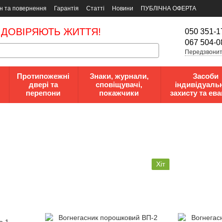
н та повернення
Гарантія
Статті
Новини
ПУБЛІЧНА ОФЕРТА
 ДОВІРЯЮТЬ ЖИТТЯ!
050 351-1
067 504-0
Передзвонит
Протипожежні
Знаки, журнали,
Засоби
двері та
сповіщувачі,
індивідуаль
перепони
покажчики
захисту та ева
Хіт