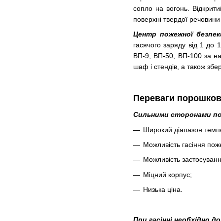
сопло на вогонь. Відкрит
поверхні твердої речовини 
Центр пожежної безпе
гасячого заряду від 1 до 
ВП-9, ВП-50, ВП-100 за н
шаф і стендів, а також збе
Переваги порошков
Сильними сторонами по
Широкий діапазон темпе
Можливість гасіння поже
Можливість застосування
Міцний корпус;
Низька ціна.
При гасінні необхідно 