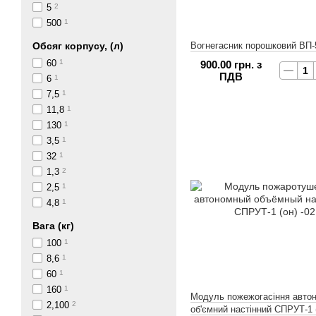
5
2
500
1
Обсяг корпусу, (л)
Вогнегасник порошковий ВП-
60
1
900.00 грн. з
ПДВ
6
1
7,5
1
11,8
1
130
1
3,5
1
32
1
1,3
2
2,5
1
4,8
1
Вага (кг)
100
1
8,6
1
60
1
160
1
Модуль пожежогасіння авто
2,100
2
об'ємний настінний СПРУТ-1 (