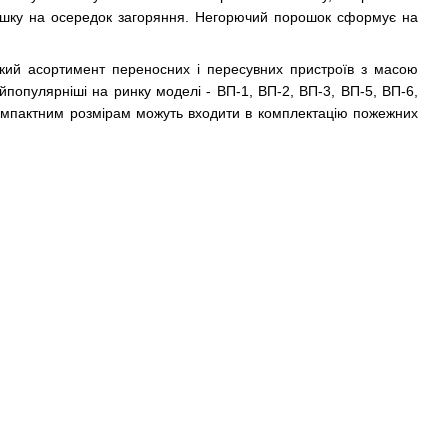
рошку на осередок загоряння. Негорючий порошок сформує на
кий асортимент переносних і пересувних пристроїв з масою
йпопулярніші на ринку моделі - ВП-1, ВП-2, ВП-3, ВП-5, ВП-6,
 компактним розмірам можуть входити в комплектацію пожежних