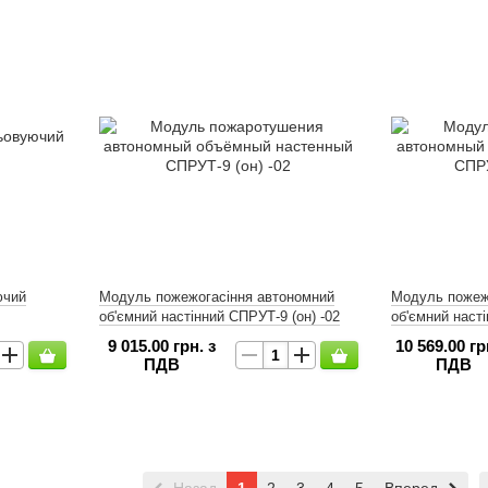
ючий
Модуль пожежогасіння автономний
Модуль пожеж
об'ємний настінний СПРУТ-9 (он) -02
об'ємний насті
9 015.00 грн. з
10 569.00 гр
ПДВ
ПДВ