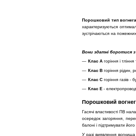
Порошковий тип вогнега
характеризуються оптимал
зустрічаються на пожежних
Вони здатні боротися з
Клас А
горіння і тління
Клас В
горіння рідин, р
Клас С
горіння газів - б
Клас Е
- електропроводк
Порошковий вогнег
Гасячі властивості ПВ нал
осередок загоряння, пере
балоні і підтримувати йог
У разі виявлення вогнища 