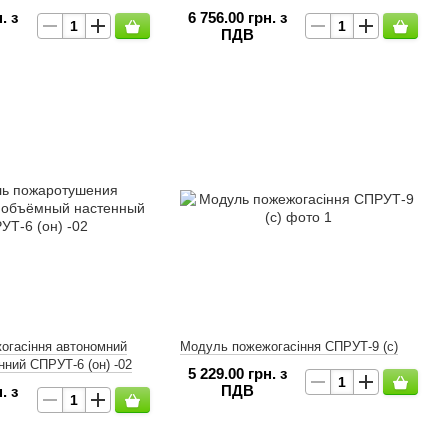
. з
6 756.00 грн. з
ПДВ
огасіння автономний
Модуль пожежогасіння СПРУТ-9 (с)
нний СПРУТ-6 (он) -02
5 229.00 грн. з
ПДВ
. з