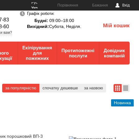
Рус
Порівняння
Бажання
Вхід
Укр
Графік роботи:
7-83
Будні:
09:00–18:00
Мій кошик
8-60
Вихідний:
Субота, Неділя.
0
и вам?
Екіпірування
Протипожежні
Довідник
ного
для
послуги
компаній
куації
пожежних
за популярністю
спочатку дешевше
за назвою
Новинка