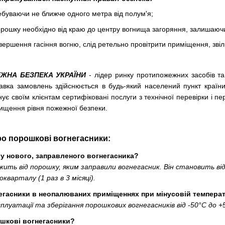
ребуваючи не ближче одного метра від полум'я;
рошку необхідно від краю до центру вогнища загоряння, залишаючи
авершення гасіння вогню, слід ретельно провітрити приміщення, звіл
ЕЖНА БЕЗПЕКА УКРАЇНИ
- лідер ринку протипожежних засобів та
авка замовлень здійснюється в будь-який населений пункт кра
 своїм клієнтам сертифіковані послуги з технічної перевірки і пе
вищення рівня пожежної безпеки.
ро порошкові вогнегасники:
 у нового, заправленого вогнегасника?
ть від порошку, яким заправили вогнегасник. Він становить від 4
кварталу (1 раз в 3 місяці).
егасники в неопалюваних приміщеннях при мінусовій темпера
луатації та зберігання порошкових вогнегасників від -50°С до +
шкові вогнегасники?