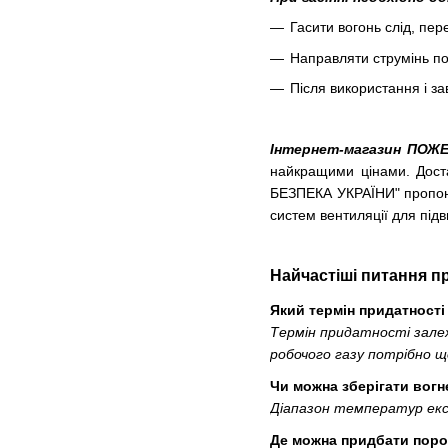
Гасити вогонь слід, пе
Направляти струмінь по
Після використання і з
Інтернет-магазин ПОЖ
найкращими цінами. Дост
БЕЗПЕКА УКРАЇНИ" пропонує
систем вентиляції для під
Найчастіші питання п
Який термін придатності
Термін придатності залежи
робочого газу потрібно що
Чи можна зберігати вогн
Діапазон температур експ
Де можна придбати поро