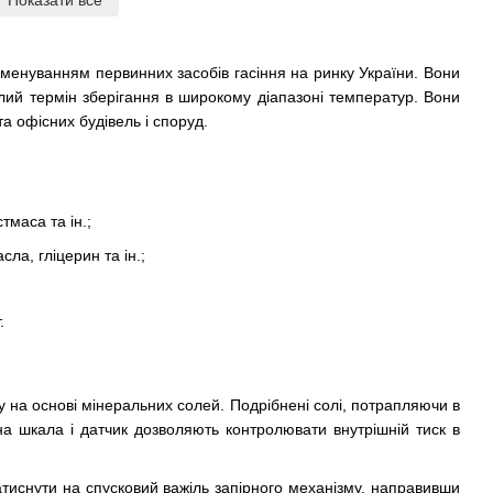
Показати все
менуванням первинних засобів гасіння на ринку України. Вони
лий термін зберігання в широкому діапазоні температур. Вони
а офісних будівель і споруд.
тмаса та ін.;
сла, гліцерин та ін.;
.
у на основі мінеральних солей. Подрібнені солі, потрапляючи в
на шкала і датчик дозволяють контролювати внутрішній тиск в
тиснути на спусковий важіль запірного механізму, направивши