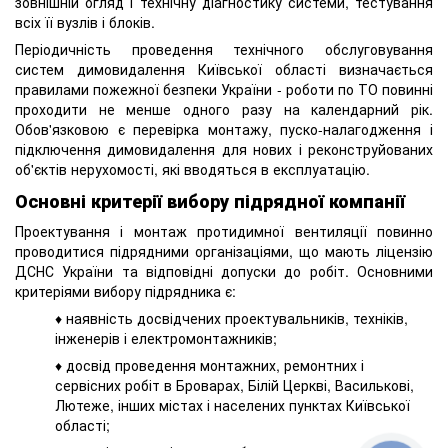
зовнішній огляд і технічну діагностику системи, тестування
всіх її вузлів і блоків.
Періодичність проведення технічного обслуговування
систем димовидалення Київської області визначається
правилами пожежної безпеки України - роботи по ТО повинні
проходити не менше одного разу на календарний рік.
Обов'язковою є перевірка монтажу, пуско-налагодження і
підключення димовидалення для нових і реконструйованих
об'єктів нерухомості, які вводяться в експлуатацію.
Основні критерії вибору підрядної компанії
Проектування і монтаж протидимної вентиляції повинно
проводитися підрядними організаціями, що мають ліцензію
ДСНС України та відповідні допуски до робіт. Основними
критеріями вибору підрядника є:
♦ наявність досвідчених проектувальників, техніків,
інженерів і електромонтажників;
♦ досвід проведення монтажних, ремонтних і
сервісних робіт в Броварах, Білій Церкві, Василькові,
Лютеже, інших містах і населених пунктах Київської
області;