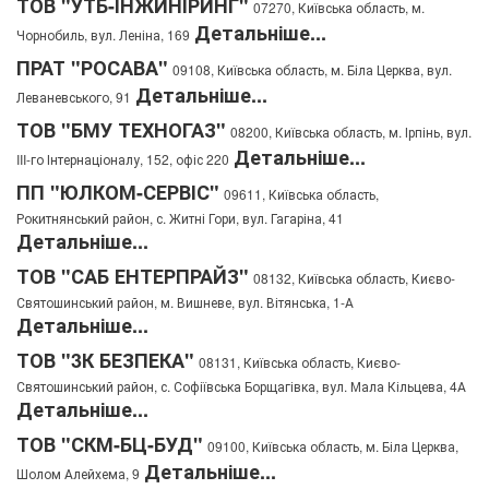
ТОВ "УТБ-ІНЖИНІРИНГ"
07270, Київська область, м.
Детальніше...
Чорнобиль, вул. Леніна, 169
ПРАТ "РОСАВА"
09108, Київська область, м. Біла Церква, вул.
Детальніше...
Леваневського, 91
ТОВ "БМУ ТЕХНОГАЗ"
08200, Київська область, м. Ірпінь, вул.
Детальніше...
III-го Інтернаціоналу, 152, офіс 220
ПП "ЮЛКОМ-СЕРВІС"
09611, Київська область,
Рокитнянський район, с. Житні Гори, вул. Гагаріна, 41
Детальніше...
ТОВ "САБ ЕНТЕРПРАЙЗ"
08132, Київська область, Києво-
Святошинський район, м. Вишневе, вул. Вітянська, 1-А
Детальніше...
ТОВ "3К БЕЗПЕКА"
08131, Київська область, Києво-
Святошинський район, с. Софіївська Борщагівка, вул. Мала Кільцева, 4А
Детальніше...
ТОВ "СКМ-БЦ-БУД"
09100, Київська область, м. Біла Церква,
Детальніше...
Шолом Алейхема, 9