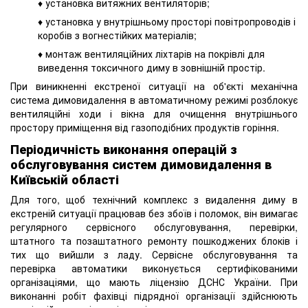
♦ установка витяжних вентиляторів;
♦ установка у внутрішньому просторі повітропроводів і
коробів з вогнестійких матеріалів;
♦ монтаж вентиляційних ліхтарів на покрівлі для
виведення токсичного диму в зовнішній простір.
При виникненні екстреної ситуації на об'єкті механічна
система димовидалення в автоматичному режимі розблокує
вентиляційні ходи і вікна для очищення внутрішнього
простору приміщення від газоподібних продуктів горіння.
Періодичність виконання операцій з
обслуговування систем димовидалення в
Київській області
Для того, щоб технічний комплекс з видалення диму в
екстреній ситуації працював без збоїв і поломок, він вимагає
регулярного сервісного обслуговування, перевірки,
штатного та позаштатного ремонту пошкоджених блоків і
тих що вийшли з ладу. Сервісне обслуговування та
перевірка автоматики виконується сертифікованими
організаціями, що мають ліцензію ДСНС України. При
виконанні робіт фахівці підрядної організації здійснюють